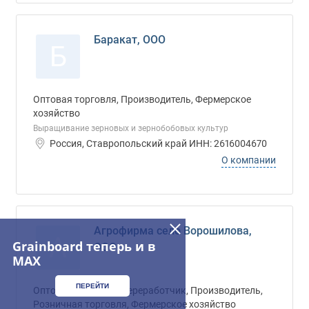
Баракат, ООО
Б
Оптовая торговля, Производитель, Фермерское
хозяйство
Выращивание зерновых и зернобобовых культур
Россия, Ставропольский край ИНН: 2616004670
О компании
Агрофирма село Ворошилова,
А
Grainboard теперь и в
ООО
MAX
ПЕРЕЙТИ
Оптовая торговля, Переработчик, Производитель,
Розничная торговля, Фермерское хозяйство