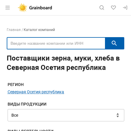
Раздел навигации по сайту grainboard.
Навигация по компаниям
Главная
Каталог компаний
Пои
Поставщики зерна, муки, хлеба в
Северная Осетия республика
Меню навигации
РЕГИОН
Северная Осетия республика
ВИДЫ ПРОДУКЦИИ