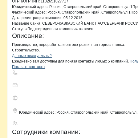
ОГРН/ОГРНИП:
1132651027717
Юридический адрес:
Россия, Ставропольский край, Ставрополь ул 1
Фактический адрес:
Россия, Ставропольский край, Ставрополь ул 1П
Дата регистрации
компании:
05.12.2015
Название банка:
СЕВЕРО-КАВКАЗСКИЙ БАНК ПАО"СБЕРБАНК РОССИ
Статус «Подтвержденная компания» включен:
Описание:
Производство, переработка и оптово-розничная торговля мяса.

Строительство.
Контакты
компании
Регион-Юг
+7(800)000-00-..
Данные неактуальны?
Ежедневно вам доступны для показа контакты любых 5 компаний.
Полу
Показать контакты
Юридический адрес:
Россия, Ставропольский край, Ставрополь у
Регион-Юг
Сотрудники
компании
: