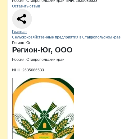
Россия, Ставропольский край
ИНН: 2635086533
Оставить отзыв
Навигация по сайту
Главная
Сельскохозяйственные предприятия в Ставропольском крае
Регион-Юг
Основная информация о компании
Регион-Юг, ООО
Россия, Ставропольский край
ИНН: 2635086533