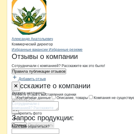
Александр Анатольевич
Коммерческий директор
Бренды
Вакансии в
компани
Регион-Юг
Регион-Юг
Избранные вакансии
Избранные резюме
Новости o
Регион-Юг, ООО
Регион-Юг
Отзывы
о компании
Сотрудничали с компанией? Расскажите как это было!
Правила публикации отзывов
Добавить отзыв
Форма обратной связи о неточностя
Регион-Юг
Расскажите
о компании
Укажите неточность
Начните отзыв с выставления оценки
Контактные данные
Описание, товары
Компания не существу
Отмена
Опубликовать
Прикрепить фото
Запрос продукции:
Отмена
Опубликовать
Как к вам обратиться?