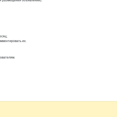
ля размещения объявлений).
есяц;
омментировать их.
зователям.