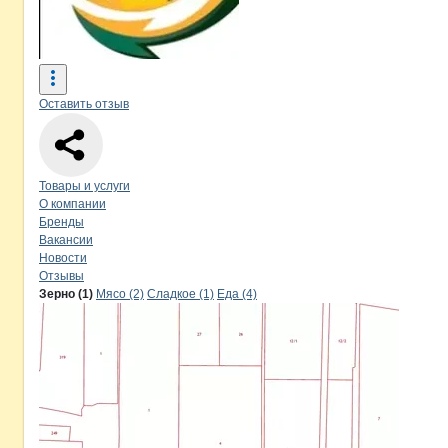
Оставить отзыв
Навигация по странице
компании
Ре
Товары и услуги
О компании
Бренды
Вакансии
Новости
Отзывы
Продукция
Регион-Юг, ООО
Навигация по продуктам
компании
Реги
Зерно (1)
Мясо (2)
Сладкое (1)
Еда (4)