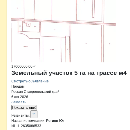
17000000.00 ₽
Земельный участок 5 га на трассе м4
Смотреть объявление
Продам
Россия
Ставропольский край
6 авг 2026
Заказать
Показать ещё
О компании
Регион-Юг
Реквизиты
компании
Регион-Юг
Реквизиты:
Название компании:
Регион-Юг
ИНН:
2635086533