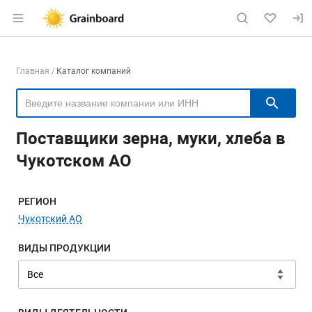
Раздел навигации по сайту grainboard.
Навигация по компаниям
Главная
Каталог компаний
Пои
Поставщики зерна, муки, хлеба в
Чукотском АО
Меню навигации
РЕГИОН
Чукотский АО
ВИДЫ ПРОДУКЦИИ