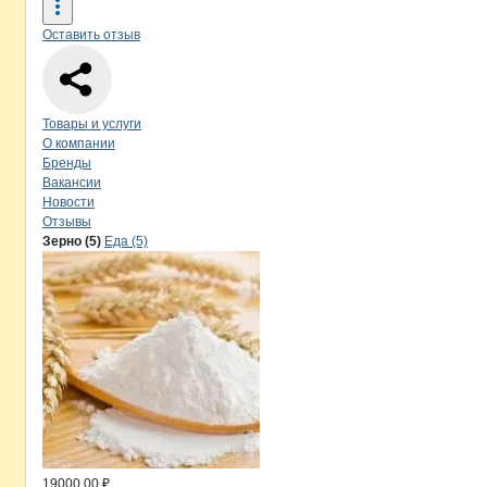
Оставить отзыв
Навигация по странице
компании
Ищ
Товары и услуги
О компании
Бренды
Вакансии
Новости
Отзывы
Продукция
Ищенко, ИП
Навигация по продуктам
компании
Ищен
Зерно (5)
Еда (5)
19000.00 ₽