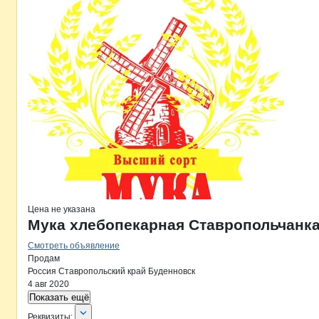
Цена не указана
Мука хлебопекарная Ставропольчанка
Смотреть объявление
Продам
Россия
Ставропольский край
Буденновск
4 авг 2020
Показать ещё
О компании
Ищенко
Реквизиты
компании
Ищенко
Реквизиты: