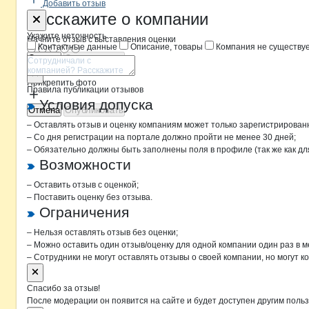
Добавить отзыв
Форма обратной связи о неточностя
Ищенко
Расскажите
о компании
Укажите неточность
Начните отзыв с выставления оценки
Контактные данные
Описание, товары
Компания не существу
Отмена
Опубликовать
Прикрепить фото
Правила публикации отзывов
Условия допуска
Отмена
Опубликовать
– Оставлять отзыв и оценку компаниям может только зарегистрирован
– Со дня регистрации на портале должно пройти не менее 30 дней;
– Обязательно должны быть заполнены поля в профиле (так же как д
Возможности
– Оставить отзыв с оценкой;
– Поставить оценку без отзыва.
Ограничения
– Нельзя оставлять отзыв без оценки;
– Можно оставить один отзыв/оценку для одной компании один раз в м
– Сотрудники не могут оставлять отзывы о своей компании, но могут к
Спасибо за отзыв!
После модерации он появится на сайте и будет доступен другим поль