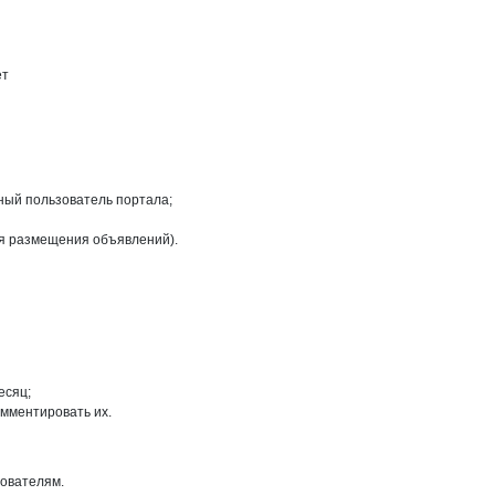
х на странице
ет
ный пользователь портала;
ля размещения объявлений).
есяц;
омментировать их.
зователям.