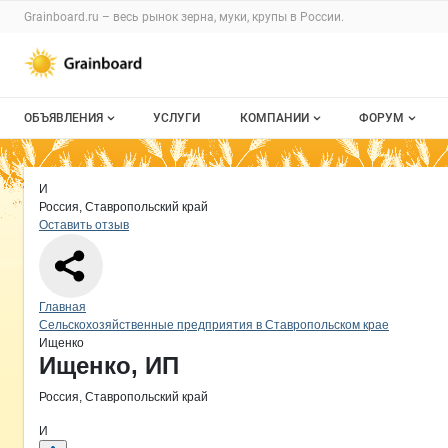
Раздел навигации по сайту grainboard.
Grainboard.ru – весь
рынок зерна, муки, крупы
в России.
Авторизация и меню пользователя
Навигация по разделам сайта grainboard.ru
ОБЪЯВЛЕНИЯ
УСЛУГИ
КОМПАНИИ
ФОРУМ
Все объявления
О каталоге компаний
Все темы
Краткая информация о компании
Ищ
Страница компании
Ищенко
Страница компании
Ищенко, ИП
И
Мои объявления
Каталог компаний
Избранные
Россия, Ставропольский край
Оставить отзыв
Моя компания
С моим уча
Платное размещение
Навигация по сайту
Главная
Сельскохозяйственные предприятия в Ставропольском крае
Ищенко
Основная информация о компании
Ищенко, ИП
Россия, Ставропольский край
И