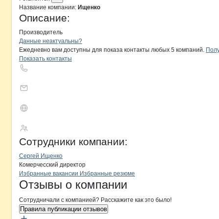
Название компании:
Ищенко
Описание:
Производитель
Контакты
компании
Ищенко
+7(800)000-00-..
Данные неактуальны?
Ежедневно вам доступны для показа контакты любых 5 компаний.
Полу
Показать контакты
Ищенко
Сотрудники
компании
:
Сергей Ищенко
Комерчесский директор
Бренды
Вакансии в
компани
Ищенко
Ищенко
Избранные вакансии
Избранные резюме
Новости o
Ищенко, ИП
Ищенко
Отзывы
о компании
Сотрудничали с компанией? Расскажите как это было!
Правила публикации отзывов