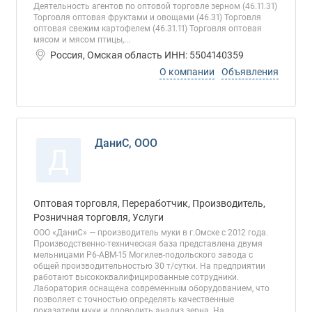
Деятельность агентов по оптовой торговле зерном (46.11.31)
Торговля оптовая фруктами и овощами (46.31) Торговля
оптовая свежим картофелем (46.31.11) Торговля оптовая
мясом и мясом птицы,...
Россия, Омская область ИНН: 5504140359
О компании
Объявления
ДаниС, ООО
Д
Оптовая торговля, Переработчик, Производитель,
Розничная торговля, Услуги
ООО «ДаниС» — производитель муки в г.Омске с 2012 года.
Производственно-техническая база представлена двумя
мельницами Р6-АВМ-15 Могилев-подольского завода с
общей производительностью 30 т/сутки. На предприятии
работают высококвалифицированные сотрудники.
Лаборатория оснащена современным оборудованием, что
позволяет с точностью определять качественные
показатели муки и проводить анализ зерна. На