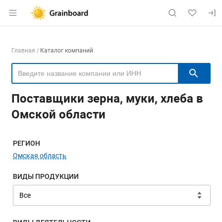
Раздел навигации по сайту grainboard.
Навигация по компаниям
Главная
Каталог компаний
Пои
Поставщики зерна, муки, хлеба в
Омской области
Меню навигации
РЕГИОН
Омская область
ВИДЫ ПРОДУКЦИИ