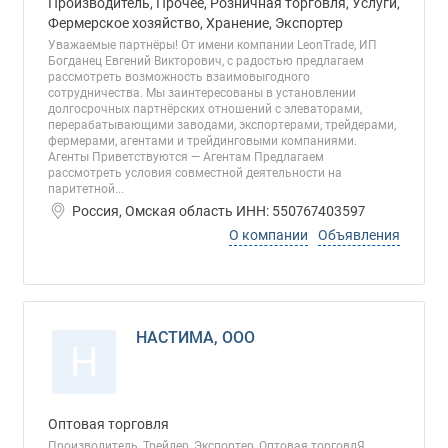
Производитель, Прочее, Розничная торговля, Услуги,
Фермерское хозяйство, Хранение, Экспортер
Уважаемые партнёры! От имени компании LeonTrade, ИП
Богданец Евгений Викторович, с радостью предлагаем
рассмотреть возможность взаимовыгодного
сотрудничества. Мы заинтересованы в установлении
долгосрочных партнёрских отношений с элеваторами,
перерабатывающими заводами, экспортерами, трейдерами,
фермерами, агентами и трейдинговыми компаниями.
Агенты Приветствуются — Агентам Предлагаем
рассмотреть условия совместной деятельности на
паритетной...
Россия, Омская область ИНН: 550767403597
О компании
Объявления
НАСТИМА, ООО
Н
Оптовая торговля
Производитель, Трейдер, Экспортер, Оптовая торговлЯ