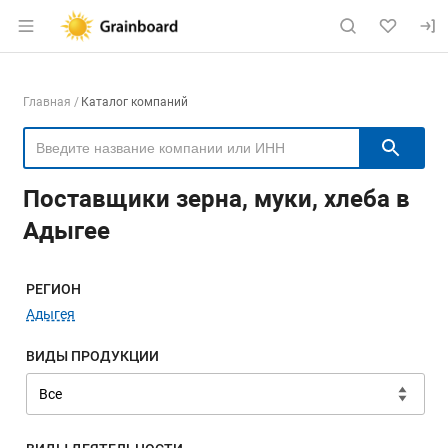
Раздел навигации по сайту grainboard.
Навигация по компаниям
Главная
Каталог компаний
Пои
Поставщики зерна, муки, хлеба в
Адыгее
Меню навигации
РЕГИОН
Адыгея
ВИДЫ ПРОДУКЦИИ