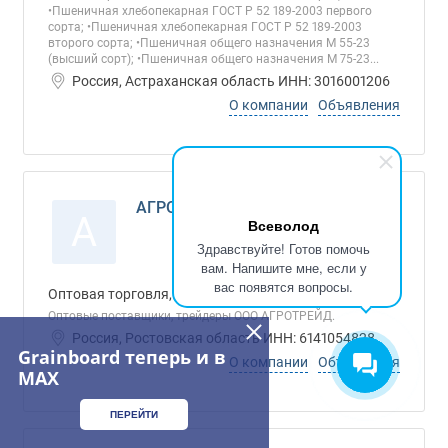
•Пшеничная хлебопекарная ГОСТ Р 52 189-2003 первого
сорта; •Пшеничная хлебопекарная ГОСТ Р 52 189-2003
второго сорта; •Пшеничная общего назначения М 55-23
(высший сорт); •Пшеничная общего назначения М 75-23...
Россия, Астраханская область ИНН: 3016001206
О компании
Объявления
АГРОТРЕЙД, ООО
А
Всеволод
Здравствуйте! Готов помочь
вам. Напишите мне, если у
вас появятся вопросы.
Оптовая торговля, Розничная торговля
Oптовые поставщики, трейдеры ООО АГРОТРЕЙД.
Россия, Ростовская область ИНН: 6141054828
Grainboard теперь и в
О компании
Объявления
MAX
ПЕРЕЙТИ