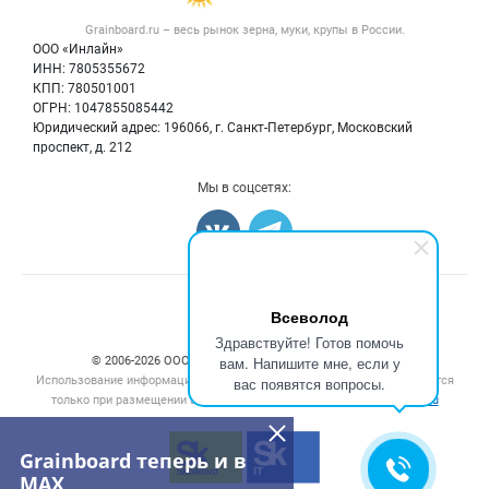
Крупы
Контактная информация
Форум
Grainboard.ru – весь
рынок зерна, муки, крупы
в России.
Мука
Политика обработки персональных данных
Вакансии
ООО «Инлайн»
Семена
Для СМИ
ИНН: 7805355672
Блог
КПП: 780501001
Корма
ОГРН: 1047855085442
Оборудование
Юридический адрес: 196066, г. Санкт-Петербург, Московский
Прочее
проспект, д. 212
Добавить объявление
Мы в соцсетях:
Карта объявлений
Счетчики, авторское право, логотипы
Всеволод
Здравствуйте! Готов помочь
вам. Напишите мне, если у
© 2006‑2026 ООО “Инлайн”. 12+ Все права защищены.
Использование информации, размещенной на данном сайте, допускается
вас появятся вопросы.
только при размещении активной гиперссылки на сайт
grainboard.ru
Grainboard теперь и в
MAX