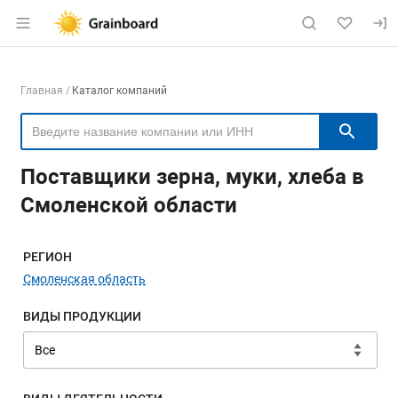
Раздел навигации по сайту grainboard.
Навигация по компаниям
Главная
Каталог компаний
Пои
Поставщики зерна, муки, хлеба в
Смоленской области
Меню навигации
РЕГИОН
Смоленская область
ВИДЫ ПРОДУКЦИИ