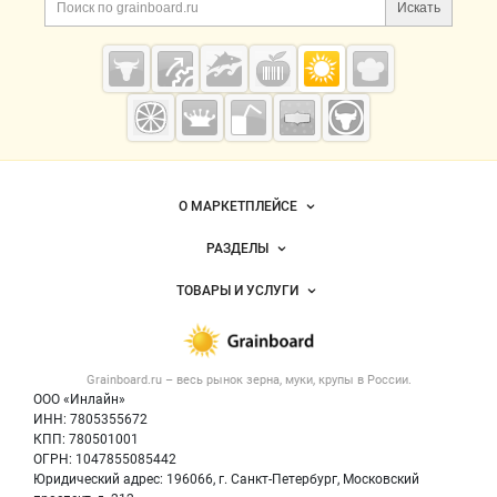
Поиск по сайту и ссы
Искать
Cсылки на полезные проекты
Grainboard.ru
— зерно и
мука
Важные разделы и контакты
Навигация по сайту
О МАРКЕТПЛЕЙСЕ
Новости Grainboard.ru
РАЗДЕЛЫ
Услуги и цены
Объявления
ТОВАРЫ И УСЛУГИ
Размещение рекламы
Каталог компаний
Зерно
Публичная оферта
Новости рынка
Крупы
Контактная информация
Форум
Grainboard.ru – весь
рынок зерна, муки, крупы
в России.
Мука
Политика обработки персональных данных
Вакансии
ООО «Инлайн»
Семена
Для СМИ
ИНН: 7805355672
Блог
КПП: 780501001
Корма
ОГРН: 1047855085442
Оборудование
Юридический адрес: 196066, г. Санкт-Петербург, Московский