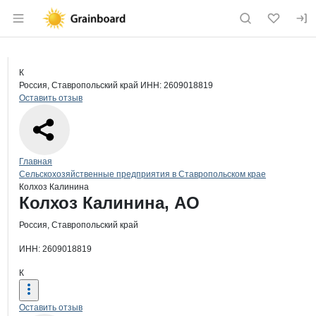
Раздел навигации по сайту grainboard.
Краткая информация о компании
Кол
Страница компании
Колхоз К
Страница компании
Колхоз Калинина, АО
К
Россия, Ставропольский край
ИНН: 2609018819
Оставить отзыв
Навигация по сайту
Главная
Сельскохозяйственные предприятия в Ставропольском крае
Колхоз Калинина
Основная информация о компании
Колхоз Калинина, АО
Россия, Ставропольский край
ИНН: 2609018819
К
Оставить отзыв