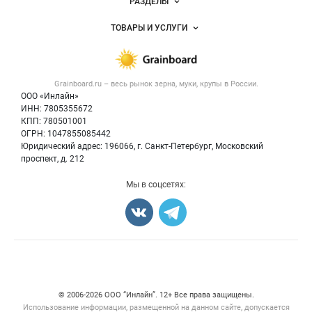
РАЗДЕЛЫ
Услуги и цены
Объявления
ТОВАРЫ И УСЛУГИ
Размещение рекламы
Каталог компаний
Зерно
Публичная оферта
Новости рынка
Крупы
Контактная информация
Форум
Grainboard.ru – весь
рынок зерна, муки, крупы
в России.
Мука
Политика обработки персональных данных
Вакансии
ООО «Инлайн»
Семена
Для СМИ
ИНН: 7805355672
Блог
КПП: 780501001
Корма
ОГРН: 1047855085442
Оборудование
Юридический адрес: 196066, г. Санкт-Петербург, Московский
Прочее
проспект, д. 212
Добавить объявление
Мы в соцсетях:
Карта объявлений
Счетчики, авторское право, логотипы
© 2006‑2026 ООО “Инлайн”. 12+ Все права защищены.
Использование информации, размещенной на данном сайте, допускается