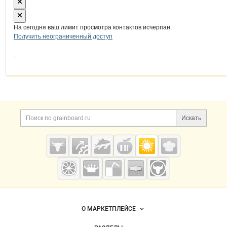
На сегодня ваш лимит просмотра контактов исчерпан.
Получить неограниченный доступ
Дополнительная информация
Поиск по сайту и ссы
Искать
Cсылки на полезные проекты
Grainboard.ru
— зерно и
мука
Важные разделы и контакты
Навигация по сайту
О МАРКЕТПЛЕЙСЕ
Новости Grainboard.ru