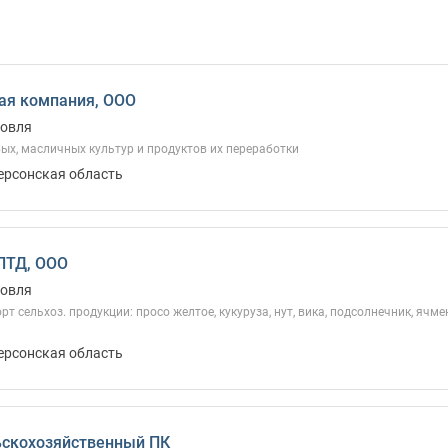
ая компания, ООО
говля
ых, масличных культур и продуктов их переработки
Херсонская область
ЛТД, ООО
говля
рт сельхоз. продукции: просо желтое, кукуруза, нут, вика, подсолнечник, ячме
Херсонская область
ьскохозяйственный ПК