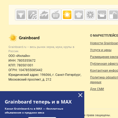
Дополнительная информация
Cсылки на полезные проекты
Grainboard.ru
— зерно и
мука
Важные разделы и контакты
Навигация п
О МАРКЕТПЛЕЙС
Новости Grainboar
Grainboard.ru – весь
рынок зерна, муки, крупы
в
Услуги и цены
России.
ООО «Инлайн»
Размещение рекл
ИНН: 7805355672
Публичная оферт
КПП: 780501001
ОГРН: 1047855085442
Контактная инфо
Юридический адрес: 196066, г. Санкт-Петербург,
Политика обрабо
Московский проспект, д. 212
данных
Для СМИ
Grainboard теперь и в MAX
Канал Grainboard.ru в MAX — бесплатные
объявления о продаже мяса
Счетчики, авторское право, логотипы
© 2006‑2026 ООО “Инлайн”. 12+ Все права защищены.