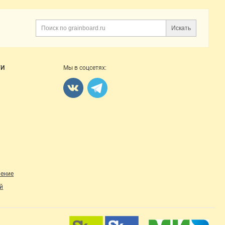
Искать
Поиск
ГИ
Мы в соцсетях:
ление
й