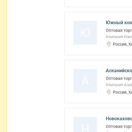
Южный конс
Ю
Оптовая торг
Компания Южны
Россия, 
Асканийско
А
Оптовая торг
Компания Аска
Россия, 
Новокаховс
Н
Оптовая торг