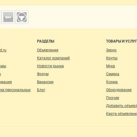
о сайту
Е
РАЗДЕЛЫ
ТОВАРЫ И УСЛУ
d.ru
Объявления
Зерно
Каталог компаний
Крупы
амы
Новости рынка
Мука
а
Форум
Семена
рмация
Вакансии
Корма
тки персональных
Блог
Оборудование
Прочее
Добавить объяв
Карта объявлени