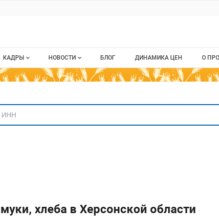
ru
КАДРЫ
НОВОСТИ
БЛОГ
ДИНАМИКА ЦЕН
О ПР
Все вакансии
Новости рынка
О п
аниям
Все резюме
Кон
стием
Пуб
Раз
Кар
муки, хлеба в Херсонской области