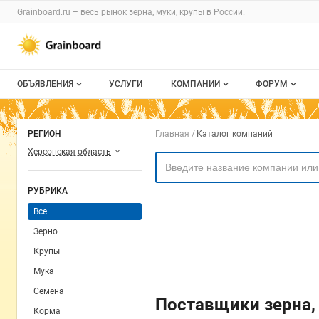
Раздел навигации по сайту grainboard.
Grainboard.ru – весь
рынок зерна, муки, крупы
в России.
Авторизация и меню пользователя
Навигация по разделам сайта grainboard.ru
ОБЪЯВЛЕНИЯ
УСЛУГИ
КОМПАНИИ
ФОРУМ
Все объявления
О каталоге компаний
Все темы
Навигация по комп
РЕГИОН
Главная
Каталог компаний
Мои объявления
Каталог компаний
Избранные
Херсонская область
Моя компания
С моим уча
РУБРИКА
Платное размещение
Все
Зерно
Крупы
Мука
Семена
Поставщики зерна, 
Корма