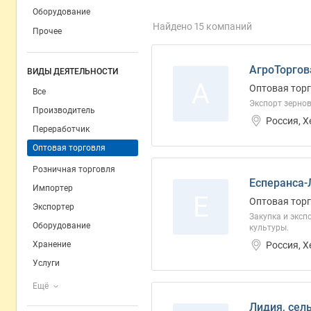
Оборудование
Найдено 15 компаний
Прочее
АгроТоргов
ВИДЫ ДЕЯТЕЛЬНОСТИ
А
Оптовая тор
Все
Экспорт зернов
Производитель
Россия, 
Переработчик
Оптовая торговля
Розничная торговля
Есперанса-
Импортер
Е
Оптовая тор
Экспортер
Закупка и экспо
Оборудование
культуры.
Россия, 
Хранение
Услуги
Ещё
Лидия, сел