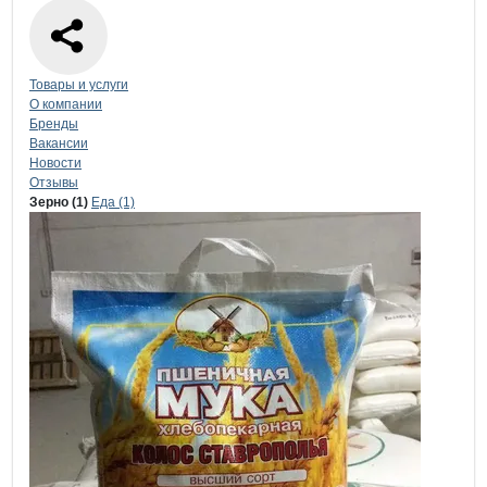
Навигация по странице
компании
Идр
Товары и услуги
О компании
Бренды
Вакансии
Новости
Отзывы
Продукция
Идрисова М.С., ИП
Навигация по продуктам
компании
Идрисо
Зерно (1)
Еда (1)