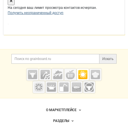
На сегодня ваш лимит просмотра контактов исчерпан.
Получить неограниченный доступ
Дополнительная информация
Поиск по сайту и ссы
Искать
Cсылки на полезные проекты
Grainboard.ru
— зерно и
мука
Важные разделы и контакты
Навигация по сайту
О МАРКЕТПЛЕЙСЕ
Новости Grainboard.ru
РАЗДЕЛЫ
Услуги и цены