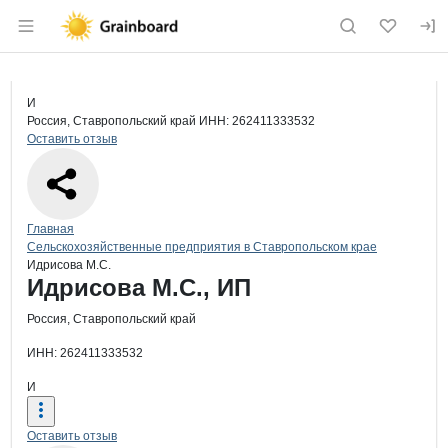
Раздел навигации по сайту grainboard.
Краткая информация о компании
Идр
Страница компании
Идрисова
Страница компании
Идрисова М.С., ИП
И
Россия, Ставропольский край
ИНН: 262411333532
Оставить отзыв
Навигация по сайту
Главная
Сельскохозяйственные предприятия в Ставропольском крае
Идрисова М.С.
Основная информация о компании
Идрисова М.С., ИП
Россия, Ставропольский край
ИНН: 262411333532
И
Оставить отзыв