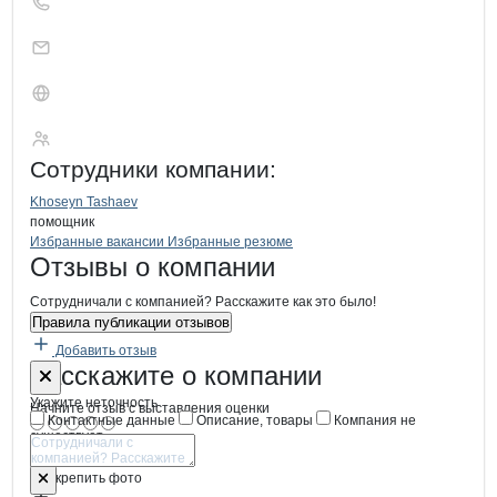
Идрисова М.С.
Сотрудники
компании
:
Khoseyn Tashaev
помощник
Бренды
Вакансии в
компани
Идрисова М.С.
Идрисова М.С.
Избранные вакансии
Избранные резюме
Новости o
Идрисова М.С., ИП
Идрисова М.С.
Отзывы
о компании
Сотрудничали с компанией? Расскажите как это было!
Правила публикации отзывов
Добавить отзыв
Форма обратной связи о неточностях
Идрисова М.
Расскажите
о компании
Укажите неточность
Начните отзыв с выставления оценки
Контактные данные
Описание, товары
Компания не
существует
Отмена
Опубликовать
Прикрепить фото