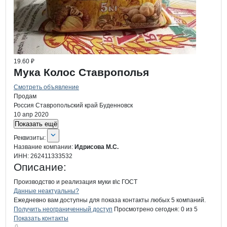
19.60 ₽
Мука Колос Ставрополья
Смотреть объявление
Продам
Россия
Ставропольский край
Буденновск
10 апр 2020
Показать ещё
О компании
Идрисова М.С.
Реквизиты
компании
Идрисова М.С.
Реквизиты:
Название компании:
Идрисова М.С.
ИНН:
262411333532
Описание:
Производство и реализация муки в\с ГОСТ
Контакты
компании
Идрисова М.С.
+7(800)000-00-..
Данные неактуальны?
Ежедневно вам доступны для показа контакты любых 5 компаний.
Получить неограниченный доступ
Просмотрено сегодня:
0
из 5
Показать контакты