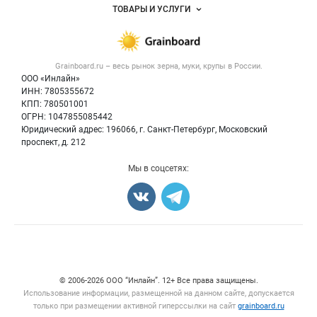
Объявления
ТОВАРЫ И УСЛУГИ
Размещение рекламы
Каталог компаний
Зерно
Публичная оферта
Новости рынка
Крупы
Контактная информация
Форум
Grainboard.ru – весь
рынок зерна, муки, крупы
в России.
Мука
Политика обработки персональных данных
Вакансии
ООО «Инлайн»
Семена
Для СМИ
ИНН: 7805355672
Блог
КПП: 780501001
Корма
ОГРН: 1047855085442
Оборудование
Юридический адрес: 196066, г. Санкт-Петербург, Московский
Прочее
проспект, д. 212
Добавить объявление
Мы в соцсетях:
Карта объявлений
Счетчики, авторское право, логотипы
© 2006‑2026 ООО “Инлайн”. 12+ Все права защищены.
Использование информации, размещенной на данном сайте, допускается
только при размещении активной гиперссылки на сайт
grainboard.ru