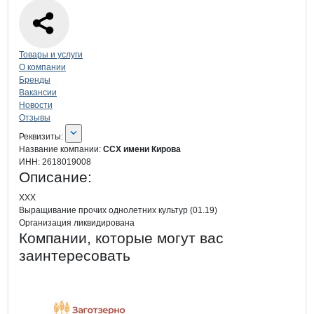
Навигация по странице
компании
ССХ
Товары и услуги
О компании
Бренды
Вакансии
Новости
Отзывы
О компании
ССХ имени Кирова
Реквизиты
компании
ССХ имени Кирова
Реквизиты:
Название компании:
ССХ имени Кирова
ИНН:
2618019008
Описание:
ХХХ

Выращивание прочих однолетних культур (01.19)

Организация ликвидирована
Компании, которые могут вас
заинтересовать