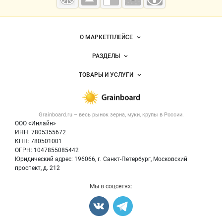
мука
Важные разделы и контакты
Навигация по сайту
О МАРКЕТПЛЕЙСЕ
Новости Grainboard.ru
РАЗДЕЛЫ
Услуги и цены
Объявления
ТОВАРЫ И УСЛУГИ
Размещение рекламы
Каталог компаний
Зерно
Публичная оферта
Новости рынка
Крупы
Контактная информация
Форум
Grainboard.ru – весь
рынок зерна, муки, крупы
в России.
Мука
Политика обработки персональных данных
Вакансии
ООО «Инлайн»
Семена
Для СМИ
ИНН: 7805355672
Блог
КПП: 780501001
Корма
ОГРН: 1047855085442
Оборудование
Юридический адрес: 196066, г. Санкт-Петербург, Московский
Прочее
проспект, д. 212
Добавить объявление
Мы в соцсетях:
Карта объявлений