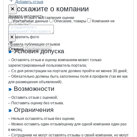
Добавить отзыв
Форма обратной связи о неточностях
ССХ имени К
Расскажите
о компании
Укажите неточность
Начните отзыв с выставления оценки
Контактные данные
Описание, товары
Компания не
существует
Отмена
Опубликовать
Прикрепить фото
Правила публикации отзывов
Отмена
Опубликовать
Условия допуска
– Оставлять отзыв и оценку компаниям может только
зарегистрированный пользователь портала;
– Со дня регистрации на портале должно пройти не менее 30 дней;
– Обязательно должны быть заполнены поля в профиле (так же как
для размещения объявлений).
Возможности
– Оставить отзыв с оценкой;
– Поставить оценку без отзыва.
Ограничения
– Нельзя оставлять отзыв без оценки;
– Можно оставить один отзыв/оценку для одной компании один раз
в месяц;
– Сотрудники не могут оставлять отзывы о своей компании, но могут