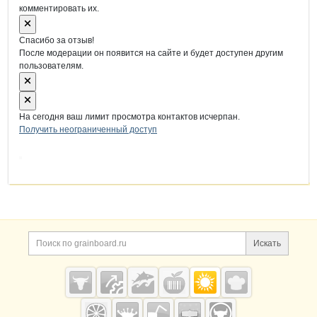
комментировать их.
Спасибо за отзыв!
После модерации он появится на сайте и будет доступен другим
пользователям.
На сегодня ваш лимит просмотра контактов исчерпан.
Получить неограниченный доступ
Дополнительная информация
Поиск по сайту и ссы
Искать
Cсылки на полезные проекты
Grainboard.ru
— зерно и