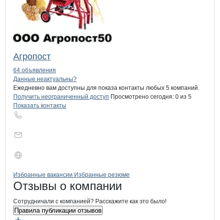
Агропост
64 объявления
Контакты
компании
ССХ имени Киро
+7(800)000-00-..
Данные неактуальны?
Ежедневно вам доступны для показа контакты любых 5 компаний.
Получить неограниченный доступ
Просмотрено сегодня:
0
из 5
Показать контакты
Бренды
Вакансии в
компани
ССХ имени Кирова
ССХ имени Кирова
Избранные вакансии
Избранные резюме
Новости o
ССХ имени Кирова, ОАО
ССХ имени Киро
Отзывы
о компании
Сотрудничали с компанией? Расскажите как это было!
Правила публикации отзывов