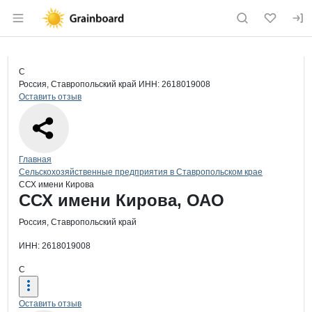
Раздел навигации по сайту grainboard.
Краткая информация о компании
ССХ
Страница компании
ССХ име
Страница компании
ССХ имени Кирова, ОАО
С
Россия, Ставропольский край
ИНН: 2618019008
Оставить отзыв
Навигация по сайту
Главная
Сельскохозяйственные предприятия в Ставропольском крае
ССХ имени Кирова
Основная информация о компании
ССХ имени Кирова, ОАО
Россия, Ставропольский край
ИНН: 2618019008
С
Оставить отзыв