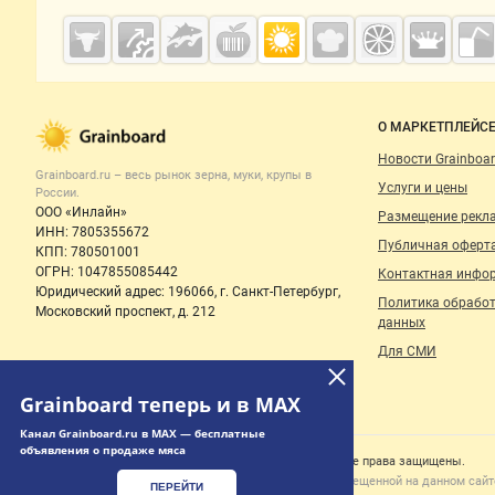
Дополнительная информация
Cсылки на полезные проекты
Grainboard.ru
— зерно и
мука
Важные разделы и контакты
Навигация п
О МАРКЕТПЛЕЙС
Новости Grainboar
Grainboard.ru – весь
рынок зерна, муки, крупы
в
Услуги и цены
России.
ООО «Инлайн»
Размещение рекл
ИНН: 7805355672
Публичная оферт
КПП: 780501001
ОГРН: 1047855085442
Контактная инфо
Юридический адрес: 196066, г. Санкт-Петербург,
Политика обрабо
Московский проспект, д. 212
данных
Для СМИ
Grainboard теперь и в MAX
Канал Grainboard.ru в MAX — бесплатные
объявления о продаже мяса
Счетчики, авторское право, логотипы
© 2006‑2026 ООО “Инлайн”. 12+ Все права защищены.
Использование информации, размещенной на данном сайте
ПЕРЕЙТИ