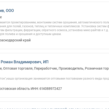
ив, ООО
е
мается проектированием, монтажем систем орошения, автоматического поли
ния для полей, газонов, теплиц и тепличных комплексов. Установка систем
тем фильтрации, ферригации, обратного осмоса, установка микс-райтев и т.д
для полива и орошения и доступным ценам.
Краснодарский край
 Роман Владимирович, ИП
, Оптовая торговля, Переработчик, Производитель, Розничная тор
тон",наша организация занимается оптовыми поставками разного вида прод
Ростовская область ИНН: 614088972427