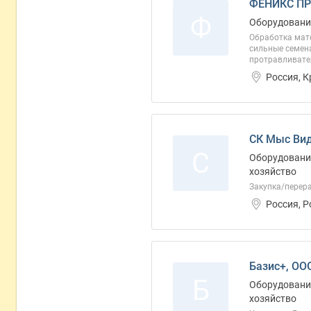
ФЕНИКС ПР
Ф
Оборудование
Обработка мате
сильные семена
протравливател
Россия, 
СК Мыс Ви
С
Оборудование
хозяйство
Закупка/перер
Россия, 
Базис+, ОО
Б
Оборудование
хозяйство