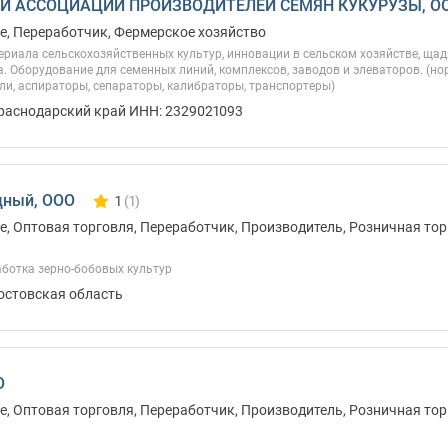
И АССОЦИАЦИИ ПРОИЗВОДИТЕЛЕЙ СЕМЯН КУКУРУЗЫ, О
, Переработчик, Фермерское хозяйство
риала сельскохозяйственных культур, инновации в сельском хозяйстве, щад
. Оборудование для семенных линий, комплексов, заводов и элеваторов. (нор
и, аспираторы, сепараторы, калибраторы, транспортеры)
Краснодарский край ИНН: 2329021093
дный, ООО
1
(1)
Количество отзывов у компании всего и сегодня
, Оптовая торговля, Переработчик, Производитель, Розничная тор
аботка зерно-бобовых культур
Ростовская область
О
, Оптовая торговля, Переработчик, Производитель, Розничная тор