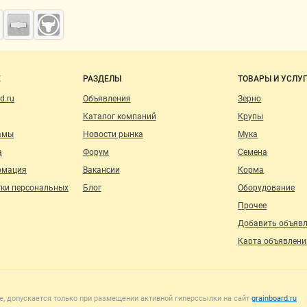
о сайту
Е
РАЗДЕЛЫ
ТОВАРЫ И УСЛУ
d.ru
Объявления
Зерно
Каталог компаний
Крупы
амы
Новости рынка
Мука
а
Форум
Семена
рмация
Вакансии
Корма
тки персональных
Блог
Оборудование
Прочее
Добавить объяв
Карта объявлени
, допускается только при размещении активной гиперссылки на сайт
grainboard.ru