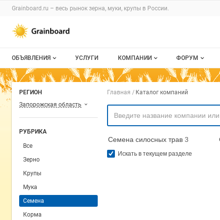
Раздел навигации по сайту grainboard.
Grainboard.ru – весь
рынок зерна, муки, крупы
в России.
Авторизация и меню пользователя
Навигация по разделам сайта grainboard.ru
ОБЪЯВЛЕНИЯ
УСЛУГИ
КОМПАНИИ
ФОРУМ
Все объявления
О каталоге компаний
Все темы
Навигация по комп
РЕГИОН
Главная
Каталог компаний
Мои объявления
Каталог компаний
Избранные
Запорожская область
Моя компания
С моим уча
РУБРИКА
Семена силосных трав
3
Платное размещение
Все
Искать в текущем разделе
Зерно
Крупы
Мука
Семена
Корма