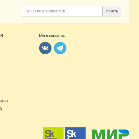
Искать
Поиск
ГИ
Мы в соцсетях:
ление
й