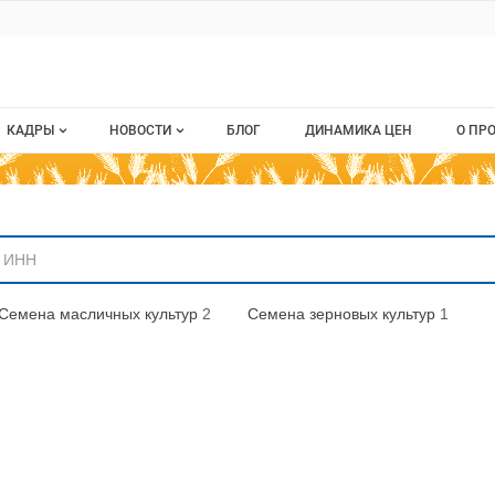
ru
КАДРЫ
НОВОСТИ
БЛОГ
ДИНАМИКА ЦЕН
О ПР
Все вакансии
Новости рынка
О п
аниям
Все резюме
Кон
стием
Пуб
Семена масличных культур
2
Семена зерновых культур
1
Раз
Кар