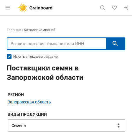
Раздел навигации по сайту grainboard.
Навигация по компаниям
Главная
Каталог компаний
Пои
Искать в текущем разделе
Поставщики семян в
Запорожской области
Меню навигации
РЕГИОН
Запорожская область
ВИДЫ ПРОДУКЦИИ