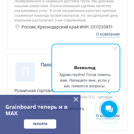
своевременную и надежную доставку груза. Мы дорожим
нашими клиентами. Особое внимание уделяем качеству
оказываемых услуг. В этом направлении работает крепкая,
слаженная команда профессионалов. На сегодняшний день
компания располагает 3-мя отделениями...
Россия, Краснодарский край ИНН: 2311233851
О компании
Папоян П.С., ИП
Всеволод
П
Здравствуйте! Готов помочь
вам. Напишите мне, если у
вас появятся вопросы.
Розничная торговля
Основная деятельность компании Папоян П.С. - оптовая
торговля продукцией
Grainboard теперь и в
Россия, Волгоградская область
MAX
О компании
ПЕРЕЙТИ