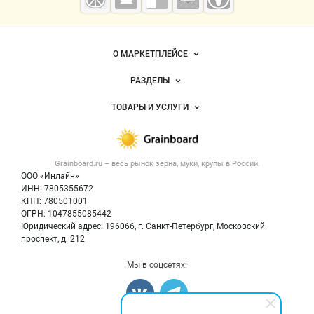
мука
Важные разделы и контакты
Навигация по сайту
О МАРКЕТПЛЕЙСЕ
Новости Grainboard.ru
РАЗДЕЛЫ
Услуги и цены
Объявления
ТОВАРЫ И УСЛУГИ
Размещение рекламы
Каталог компаний
Зерно
Публичная оферта
Новости рынка
Крупы
Контактная информация
Форум
Grainboard.ru – весь
рынок зерна, муки, крупы
в России.
Мука
Политика обработки персональных данных
Вакансии
ООО «Инлайн»
Семена
Для СМИ
ИНН: 7805355672
Блог
КПП: 780501001
Корма
ОГРН: 1047855085442
Оборудование
Юридический адрес: 196066, г. Санкт-Петербург, Московский
Прочее
проспект, д. 212
Добавить объявление
Мы в соцсетях:
Карта объявлений