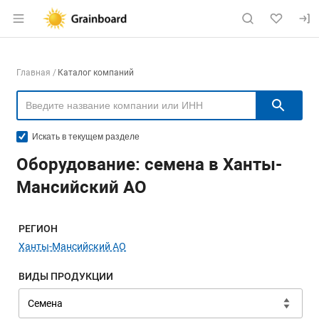
Раздел навигации по сайту grainboard.
Навигация по компаниям
Главная
Каталог компаний
Пои
Искать в текущем разделе
Оборудование: семена в Ханты-
Мансийский АО
Меню навигации
РЕГИОН
Ханты-Мансийский АО
ВИДЫ ПРОДУКЦИИ