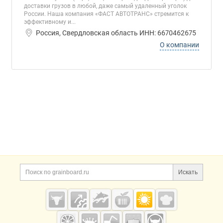
доставки грузов в любой, даже самый удаленный уголок
России. Наша компания «ФАСТ АВТОТРАНС» стремится к
эффективному и...
Россия, Свердловская область ИНН: 6670462675
О компании
Дополнительная информация
Поиск по сайту и ссы
Искать
Cсылки на полезные проекты
Grainboard.ru
— зерно и