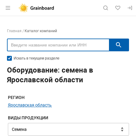
Раздел навигации по сайту grainboard.
Навигация по компаниям
Главная
Каталог компаний
Пои
Искать в текущем разделе
Оборудование: семена в
Ярославской области
Меню навигации
РЕГИОН
Ярославская область
ВИДЫ ПРОДУКЦИИ