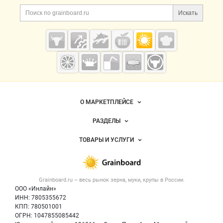
Дополнительная информация
Поиск по сайту и ссы
Искать
Cсылки на полезные проекты
Grainboard.ru
— зерно и
мука
Важные разделы и контакты
Навигация по сайту
О МАРКЕТПЛЕЙСЕ
Новости Grainboard.ru
РАЗДЕЛЫ
Услуги и цены
Объявления
ТОВАРЫ И УСЛУГИ
Размещение рекламы
Каталог компаний
Зерно
Публичная оферта
Новости рынка
Крупы
Контактная информация
Форум
Grainboard.ru – весь
рынок зерна, муки, крупы
в России.
Мука
Политика обработки персональных данных
Вакансии
ООО «Инлайн»
Семена
Для СМИ
ИНН: 7805355672
Блог
КПП: 780501001
Корма
ОГРН: 1047855085442
Оборудование