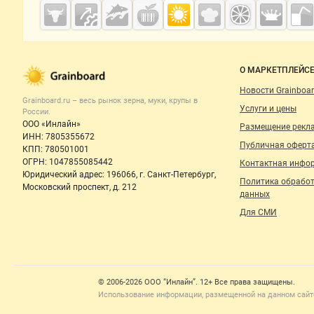
Cсылки на полезные проекты
Grainboard.ru
— зерно и
мука
Важные разделы и контакты
Навигация п
О МАРКЕТПЛЕЙС
Новости Grainboar
Grainboard.ru – весь
рынок зерна, муки, крупы
в
Услуги и цены
России.
ООО «Инлайн»
Размещение рекл
ИНН: 7805355672
Публичная оферт
КПП: 780501001
ОГРН: 1047855085442
Контактная инфо
Юридический адрес: 196066, г. Санкт-Петербург,
Политика обрабо
Московский проспект, д. 212
данных
Для СМИ
Счетчики, авторское право, логотипы
© 2006‑2026 ООО “Инлайн”. 12+ Все права защищены.
Использование информации, размещенной на данном сайте