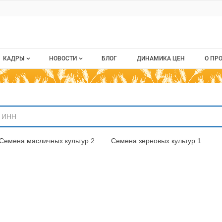
ru
КАДРЫ
НОВОСТИ
БЛОГ
ДИНАМИКА ЦЕН
О ПР
Все вакансии
Новости рынка
О п
аниям
Все резюме
Кон
стием
Пуб
Семена масличных культур
2
Семена зерновых культур
1
Раз
Кар