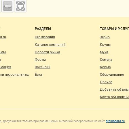
о сайту
Е
РАЗДЕЛЫ
ТОВАРЫ И УСЛУ
d.ru
Объявления
Зерно
Каталог компаний
Крупы
амы
Новости рынка
Мука
а
Форум
Семена
рмация
Вакансии
Корма
тки персональных
Блог
Оборудование
Прочее
Добавить объяв
Карта объявлени
, допускается только при размещении активной гиперссылки на сайт
grainboard.ru