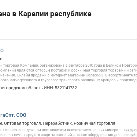
ена в Карелии республике
ОО
е
— торговая Компания, организована в сентябре 2010 года в Великом Новгор
Компании являются оптовые поставки и розничная торговля товарами и за
значения. Онлайн продажи в Интернет Магазине Колесо-53. В ассортименте 
вого, легкогрузового и грузового транспорта различных брендов и производи
овгородская область ИНН: 5321141732
гаОпт, ООО
, Оптовая торговля, Переработчик, Розничная торговля
Опт является надежным поставщиком высококачественных минеральных удоб
венных семян, средств защиты растений, а также оборудования для послеубо