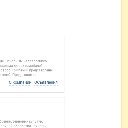
оде. Основным направлением
пчастями для автомобилей
товаров Компании представлены
телей. Представлена...
О компании
Объявления
рений, зерновых культур,
рочной обработки - очистки,