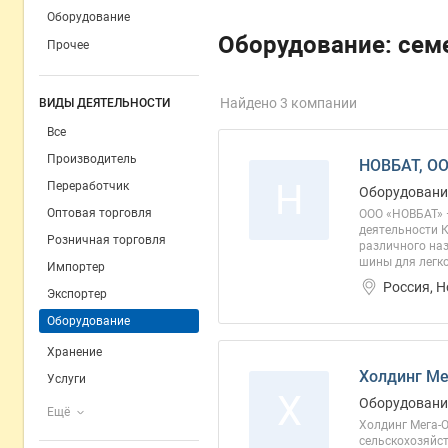
Оборудование
Оборудование: сем
Прочее
Найдено 3 компании
ВИДЫ ДЕЯТЕЛЬНОСТИ
Все
Производитель
НОВБАТ, О
Н
Переработчик
Оборудовани
Оптовая торговля
ООО «НОВБАТ» 
деятельности 
Розничная торговля
различного на
шины для легко
Импортер
Россия, Н
Экспортер
Оборудование
Хранение
Холдинг Ме
Услуги
Х
Оборудование
Ещё
Холдинг Мега-
сельскохозяйст