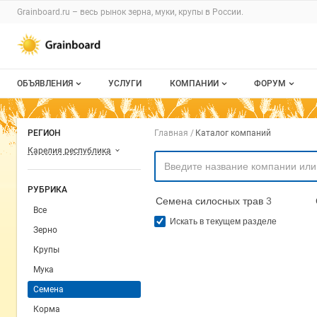
Раздел навигации по сайту grainboard.
Grainboard.ru – весь
рынок зерна, муки, крупы
в России.
Авторизация и меню пользователя
Навигация по разделам сайта grainboard.ru
ОБЪЯВЛЕНИЯ
УСЛУГИ
КОМПАНИИ
ФОРУМ
Все объявления
О каталоге компаний
Все темы
Навигация по комп
РЕГИОН
Главная
Каталог компаний
Мои объявления
Каталог компаний
Избранные
Карелия республика
Моя компания
С моим уча
РУБРИКА
Семена силосных трав
3
Платное размещение
Все
Искать в текущем разделе
Зерно
Крупы
Мука
Семена
Корма