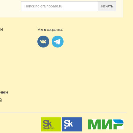
Искать
Поиск
ГИ
Мы в соцсетях:
ление
й