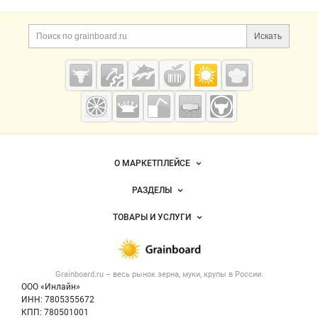
Дополнительная информация
Поиск по сайту и ссы
Искать
Cсылки на полезные проекты
Grainboard.ru
— зерно и
мука
Важные разделы и контакты
Навигация по сайту
О МАРКЕТПЛЕЙСЕ
Новости Grainboard.ru
РАЗДЕЛЫ
Услуги и цены
Объявления
ТОВАРЫ И УСЛУГИ
Размещение рекламы
Каталог компаний
Зерно
Публичная оферта
Новости рынка
Крупы
Контактная информация
Форум
Grainboard.ru – весь
рынок зерна, муки, крупы
в России.
Мука
Политика обработки персональных данных
Вакансии
ООО «Инлайн»
Семена
Для СМИ
ИНН: 7805355672
Блог
КПП: 780501001
Корма