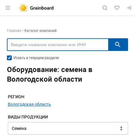
Раздел навигации по сайту grainboard.
Навигация по компаниям
Главная
Каталог компаний
Пои
Искать в текущем разделе
Оборудование: семена в
Вологодской области
Меню навигации
РЕГИОН
Вологодская область
ВИДЫ ПРОДУКЦИИ