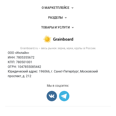
Важные разделы и контакты
Навигация по сайту
О МАРКЕТПЛЕЙСЕ
Новости Grainboard.ru
РАЗДЕЛЫ
Услуги и цены
Объявления
ТОВАРЫ И УСЛУГИ
Размещение рекламы
Каталог компаний
Зерно
Публичная оферта
Новости рынка
Крупы
Контактная информация
Форум
Grainboard.ru – весь
рынок зерна, муки, крупы
в России.
Мука
Политика обработки персональных данных
Вакансии
ООО «Инлайн»
Семена
Для СМИ
ИНН: 7805355672
Блог
КПП: 780501001
Корма
ОГРН: 1047855085442
Оборудование
Юридический адрес: 196066, г. Санкт-Петербург, Московский
Прочее
проспект, д. 212
Добавить объявление
Мы в соцсетях:
Карта объявлений
Счетчики, авторское право, логотипы