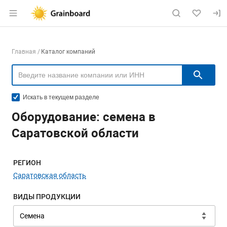
Раздел навигации по сайту grainboard.
Навигация по компаниям
Главная
Каталог компаний
Пои
Искать в текущем разделе
Оборудование: семена в
Саратовской области
Меню навигации
РЕГИОН
Саратовская область
ВИДЫ ПРОДУКЦИИ