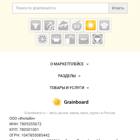
Дополнительная информация
Поиск по сайту и ссы
Искать
Cсылки на полезные проекты
Grainboard.ru
— зерно и
мука
Важные разделы и контакты
Навигация по сайту
О МАРКЕТПЛЕЙСЕ
Новости Grainboard.ru
РАЗДЕЛЫ
Услуги и цены
Объявления
ТОВАРЫ И УСЛУГИ
Размещение рекламы
Каталог компаний
Зерно
Публичная оферта
Новости рынка
Крупы
Контактная информация
Форум
Grainboard.ru – весь
рынок зерна, муки, крупы
в России.
Мука
Политика обработки персональных данных
Вакансии
ООО «Инлайн»
Семена
Для СМИ
ИНН: 7805355672
Блог
КПП: 780501001
Корма
ОГРН: 1047855085442
Оборудование