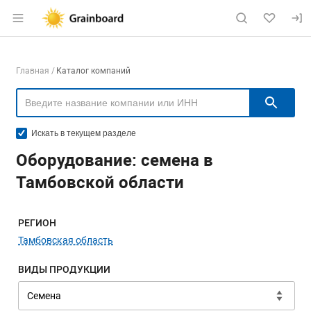
Раздел навигации по сайту grainboard.
Навигация по компаниям
Главная
Каталог компаний
Пои
Искать в текущем разделе
Оборудование: семена в
Тамбовской области
Меню навигации
РЕГИОН
Тамбовская область
ВИДЫ ПРОДУКЦИИ