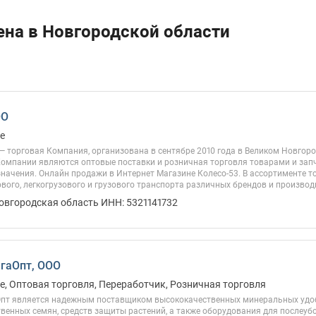
ена в Новгородской области
ОО
е
— торговая Компания, организована в сентябре 2010 года в Великом Новгор
Компании являются оптовые поставки и розничная торговля товарами и за
значения. Онлайн продажи в Интернет Магазине Колесо-53. В ассортименте 
вого, легкогрузового и грузового транспорта различных брендов и производи
овгородская область ИНН: 5321141732
гаОпт, ООО
, Оптовая торговля, Переработчик, Розничная торговля
Опт является надежным поставщиком высококачественных минеральных удоб
венных семян, средств защиты растений, а также оборудования для послеубо