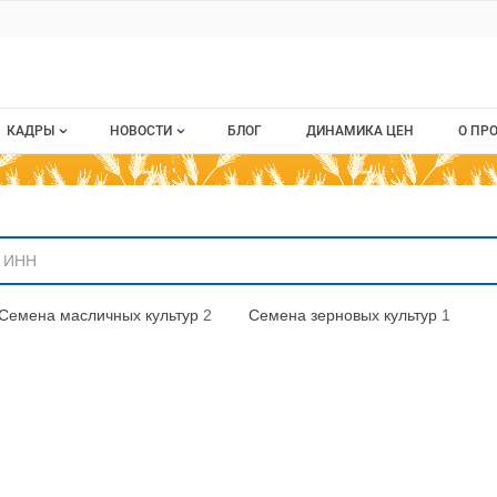
ru
КАДРЫ
НОВОСТИ
БЛОГ
ДИНАМИКА ЦЕН
О ПР
Все вакансии
Новости рынка
О п
аниям
Все резюме
Кон
стием
Пуб
Семена масличных культур
2
Семена зерновых культур
1
Раз
Кар