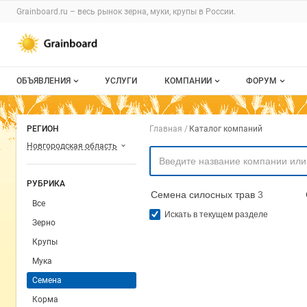
Раздел навигации по сайту grainboard.
Grainboard.ru – весь
рынок зерна, муки, крупы
в России.
Авторизация и меню пользователя
Навигация по разделам сайта grainboard.ru
ОБЪЯВЛЕНИЯ
УСЛУГИ
КОМПАНИИ
ФОРУМ
Все объявления
О каталоге компаний
Все темы
Навигация по комп
РЕГИОН
Главная
Каталог компаний
Мои объявления
Каталог компаний
Избранные
Новгородская область
Моя компания
С моим уча
РУБРИКА
Семена силосных трав
3
Платное размещение
Все
Искать в текущем разделе
Зерно
Крупы
Мука
Семена
Корма