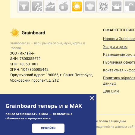
Cсылки на полезные проекты
Grainboard.ru
— зерно и
мука
Важные разделы и контакты
Навигация п
О МАРКЕТПЛЕЙС
Новости Grainboar
Grainboard.ru – весь
рынок зерна, муки, крупы
в
Услуги и цены
России.
ООО «Инлайн»
Размещение рекл
ИНН: 7805355672
Публичная оферт
КПП: 780501001
ОГРН: 1047855085442
Контактная инфо
Юридический адрес: 196066, г. Санкт-Петербург,
Политика обрабо
Московский проспект, д. 212
данных
Для СМИ
Grainboard теперь и в MAX
Канал Grainboard.ru в MAX — бесплатные
объявления о продаже мяса
Счетчики, авторское право, логотипы
© 2006‑2026 ООО “Инлайн”. 12+ Все права защищены.
Использование информации, размещенной на данном сайте
ПЕРЕЙТИ