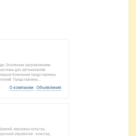
оде. Основным направлением
пчастями для автомобилей
товаров Компании представлены
телей. Представлена...
О компании
Объявления
рений, зерновых культур,
рочной обработки - очистки,