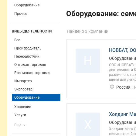
Оборудование
Оборудование: сем
Прочее
Найдено 3 компании
ВИДЫ ДЕЯТЕЛЬНОСТИ
Все
Производитель
НОВБАТ, О
Н
Переработчик
Оборудовани
Оптовая торговля
ООО «НОВБАТ» 
деятельности 
Розничная торговля
различного на
шины для легко
Импортер
Россия, Н
Экспортер
Оборудование
Хранение
Холдинг Ме
Услуги
Х
Оборудование
Ещё
Холдинг Мега-
сельскохозяйст