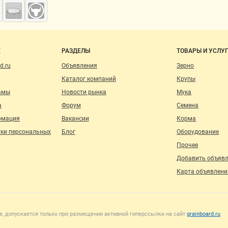
о сайту
Е
РАЗДЕЛЫ
ТОВАРЫ И УСЛУ
d.ru
Объявления
Зерно
Каталог компаний
Крупы
амы
Новости рынка
Мука
а
Форум
Семена
рмация
Вакансии
Корма
тки персональных
Блог
Оборудование
Прочее
Добавить объяв
Карта объявлени
, допускается только при размещении активной гиперссылки на сайт
grainboard.ru