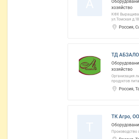
А
Оборудование
хозяйство
КФХ Выращивани
ул.Томская д.18
Россия, 
ТД АБЗАЛО
Оборудование
хозяйство
Организация л
продуктов пита
Россия, Т
ТК Агро, О
Т
Оборудование
Производство ж