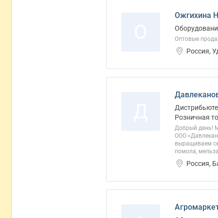
Ожгихина 
О
Оборудование
Оптовые прода
Россия, 
Давлеканов
Д
Дистрибьютер
Розничная то
Добрый день! 
ООО «Давлекан
выращиваем сел
помола, мельза
Россия, 
Агромарке