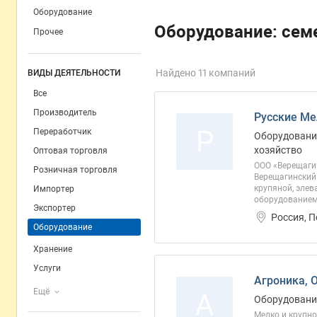
Оборудование
Оборудование: сем
Прочее
Найдено 11 компаний
ВИДЫ ДЕЯТЕЛЬНОСТИ
Все
Производитель
Русские Ме
Р
Переработчик
Оборудование
хозяйство
Оптовая торговля
ООО «Верещагин
Розничная торговля
Верещагинский 
крупяной, эле
Импортер
оборудованием,
Экспортер
Россия, 
Оборудование
Хранение
Услуги
Агроника, 
Ещё
А
Оборудование
Мелко и крупн