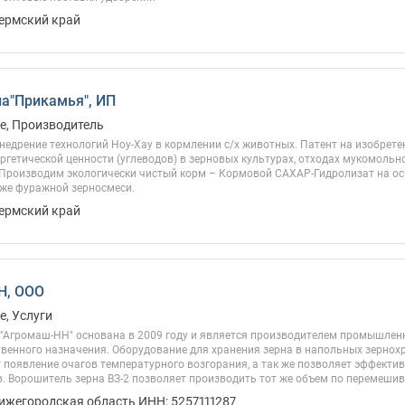
Пермский край
а"Прикамья", ИП
е, Производитель
недрение технологий Ноу-Хау в кормлении с/х животных. Патент на изобрете
ргетической ценности (углеводов) в зерновых культурах, отходах мукомольн
 Производим экологически чистый корм – Кормовой САХАР-Гидролизат на ос
 же фуражной зерносмеси.
Пермский край
Н, ООО
, Услуги
"Агромаш-НН" основана в 2009 году и является производителем промышлен
твенного назначения. Оборудование для хранения зерна в напольных зернох
появление очагов температурного возгорания, а так же позволяет эффектив
. Ворошитель зерна ВЗ-2 позволяет производить тот же объем по перемешиван
Нижегородская область ИНН: 5257111287