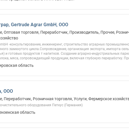
грар, Gertrude Agrar GmbH, ООО
, Оптовая торговля, Переработчик, Производитель, Прочее, Рознич
хозяйство
 GmbH -консультирование, инжиниринг, строительство аграрных промышленн
ного замкнутого цикла.Сопровождение, организация экспорта, импорта сел
я) и готовых продуктов т напитков. Создание аграрно-индустриальных парк
лока, мяса, сопровождающей продукции, включая глубокую переработку. Пр
Кировская область
а, ООО
, Переработчик, Розничная торговля, Услуги, Фермерское хозяйст
очистительного оборудования Петкус (Германия)
Пензенская область