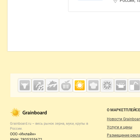
Россия, Т
Дополнительная информация
Cсылки на полезные проекты
Grainboard.ru
— зерно и
мука
Важные разделы и контакты
Навигация п
О МАРКЕТПЛЕЙС
Новости Grainboar
Grainboard.ru – весь
рынок зерна, муки, крупы
в
Услуги и цены
России.
ООО «Инлайн»
Размещение рекл
ИНН: 7805355672