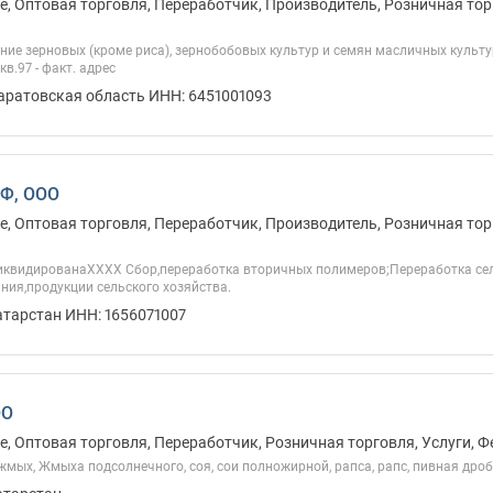
, Оптовая торговля, Переработчик, Производитель, Розничная тор
е зерновых (кроме риса), зернобобовых культур и семян масличных культур 
кв.97 - факт. адрес
Саратовская область ИНН: 6451001093
Ф, ООО
, Оптовая торговля, Переработчик, Производитель, Розничная тор
иквидированаХХХХ Сбор,переработка вторичных полимеров;Переработка се
ния,продукции сельского хозяйства.
атарстан ИНН: 1656071007
ОО
, Оптовая торговля, Переработчик, Розничная торговля, Услуги, 
мых, Жмыха подсолнечного, соя, сои полножирной, рапса, рапс, пивная дро