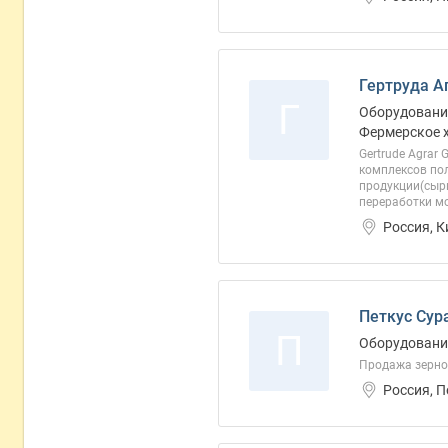
Гертруда А
Г
Оборудование
Фермерское 
Gertrude Agrar
комплексов пол
продукции(сырь
переработки мо
Россия, 
Петкус Сур
П
Оборудование
Продажа зерно
Россия, 