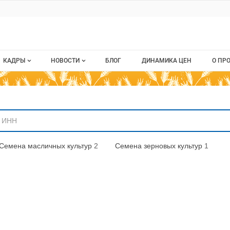
ru
КАДРЫ
НОВОСТИ
БЛОГ
ДИНАМИКА ЦЕН
О ПР
Все вакансии
Новости рынка
О п
аниям
Все резюме
Кон
стием
Пуб
Семена масличных культур
2
Семена зерновых культур
1
Раз
Кар