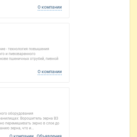
О компании
ние - технология повышения
ого и пивоваренного
нове пшеничных отрубей, пивной
О компании
ного оборудования
ранилищах: Ворошитель зерна ВЗ
но перемешивать зерно в слое до
ию зерна, что и...
О компании
Объявления