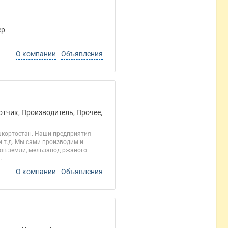
ер
О компании
Объявления
отчик, Производитель, Прочее,
шкортостан. Наши предприятия
.т.д. Мы сами производим и
ров земли, мельзавод ржаного
.
О компании
Объявления