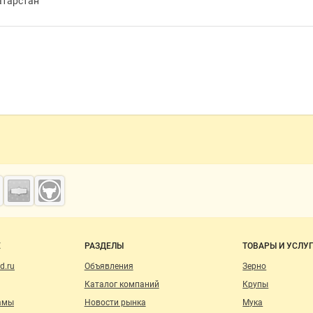
атарстан
о сайту
Е
РАЗДЕЛЫ
ТОВАРЫ И УСЛУ
d.ru
Объявления
Зерно
Каталог компаний
Крупы
амы
Новости рынка
Мука