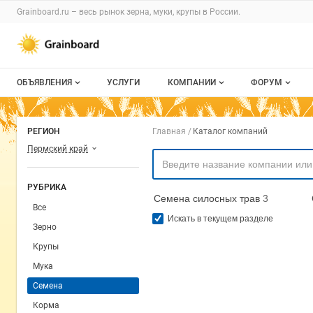
Раздел навигации по сайту grainboard.
Grainboard.ru – весь
рынок зерна, муки, крупы
в России.
Авторизация и меню пользователя
Навигация по разделам сайта grainboard.ru
ОБЪЯВЛЕНИЯ
УСЛУГИ
КОМПАНИИ
ФОРУМ
Все объявления
О каталоге компаний
Все темы
Навигация по комп
РЕГИОН
Главная
Каталог компаний
Мои объявления
Каталог компаний
Избранные
Пермский край
Моя компания
С моим уча
РУБРИКА
Семена силосных трав
3
Платное размещение
Все
Искать в текущем разделе
Зерно
Крупы
Мука
Семена
Корма