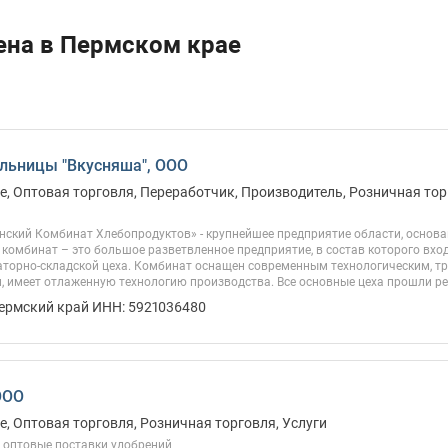
ена в Пермском крае
льницы "Вкусняша", ООО
, Оптовая торговля, Переработчик, Производитель, Розничная тор
ский Комбинат Хлебопродуктов» - крупнейшее предприятие области, основан
комбинат – это большое разветвленное предприятие, в состав которого вх
ваторно-складской цеха. Комбинат оснащен современным технологическим, 
 имеет отлаженную технологию производства. Все основные цеха прошли рек
Пермский край ИНН: 5921036480
ООО
, Оптовая торговля, Розничная торговля, Услуги
о оптовые поставки удобрений