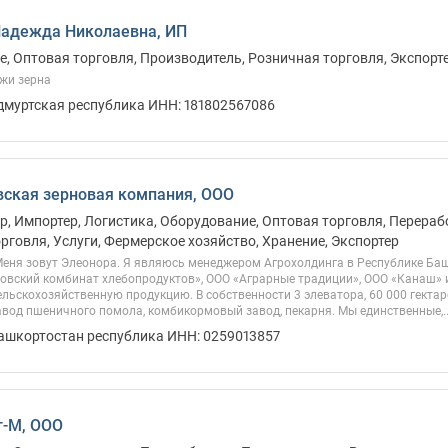
Надежда Николаевна, ИП
, Оптовая торговля, Производитель, Розничная торговля, Экспорт
жи зерна
Удмуртская республика ИНН: 181802567086
ская зерновая компания, ООО
, Импортер, Логистика, Оборудование, Оптовая торговля, Перераб
рговля, Услуги, Фермерское хозяйство, Хранение, Экспортер
Меня зовут Элеонора. Я являюсь менеджером Агрохолдинга в Республике Ба
овский комбинат хлебопродуктов», ООО «Аграрные традиции», ООО «Канаш» и
ьскохозяйственную продукцию. В собственности 3 элеватора, 60 000 гекта
вод пшеничного помола, комбикормовый завод, пекарня. Мы единственные,..
Башкортостан республика ИНН: 0259013857
т-М, ООО