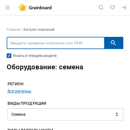
Раздел навигации по сайту grainboard.
Навигация по компаниям
Главная
Каталог компаний
Пои
Искать в текущем разделе
Оборудование: семена
Меню навигации
РЕГИОН
Все регионы
ВИДЫ ПРОДУКЦИИ