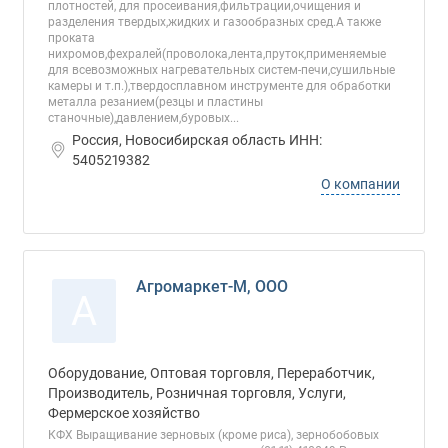
плотностей, для просеивания,фильтрации,очищения и
разделения твердых,жидких и газообразных сред.А также
проката
нихромов,фехралей(проволока,лента,пруток,применяемые
для всевозможных нагревательных систем-печи,сушильные
камеры и т.п.),твердосплавном инструменте для обработки
металла резанием(резцы и пластины
станочные),давлением,буровых...
Россия, Новосибирская область ИНН:
5405219382
О компании
Агромаркет-М, ООО
А
Оборудование, Оптовая торговля, Переработчик,
Производитель, Розничная торговля, Услуги,
Фермерское хозяйство
КФХ Выращивание зерновых (кроме риса), зернобобовых