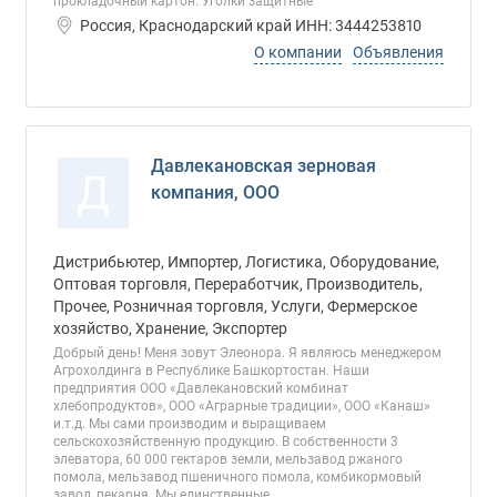
прокладочный картон. Уголки защитные
Россия, Краснодарский край ИНН: 3444253810
О компании
Объявления
Давлекановская зерновая
Д
компания, ООО
Дистрибьютер, Импортер, Логистика, Оборудование,
Оптовая торговля, Переработчик, Производитель,
Прочее, Розничная торговля, Услуги, Фермерское
хозяйство, Хранение, Экспортер
Добрый день! Меня зовут Элеонора. Я являюсь менеджером
Агрохолдинга в Республике Башкортостан. Наши
предприятия ООО «Давлекановский комбинат
хлебопродуктов», ООО «Аграрные традиции», ООО «Канаш»
и.т.д. Мы сами производим и выращиваем
сельскохозяйственную продукцию. В собственности 3
элеватора, 60 000 гектаров земли, мельзавод ржаного
помола, мельзавод пшеничного помола, комбикормовый
завод, пекарня. Мы единственные,...