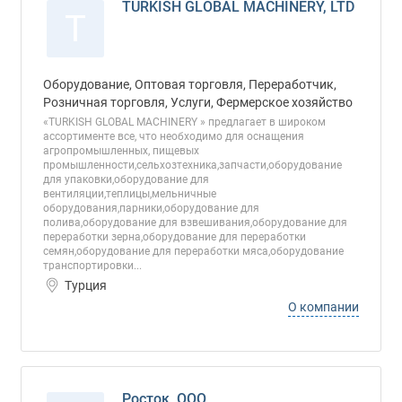
TURKISH GLOBAL MACHINERY, LTD
T
Оборудование, Оптовая торговля, Переработчик,
Розничная торговля, Услуги, Фермерское хозяйство
«TURKISH GLOBAL MACHINERY » предлагает в широком
ассортименте все, что необходимо для оснащения
агропромышленных, пищевых
промышленности,сельхозтехника,запчасти,оборудование
для упаковки,оборудование для
вентиляции,теплицы,мельничные
оборудования,парники,оборудование для
полива,оборудование для взвешивания,оборудование для
переработки зерна,оборудование для переработки
семян,оборудование для переработки мяса,оборудование
транспортировки...
Турция
О компании
Росток, ООО