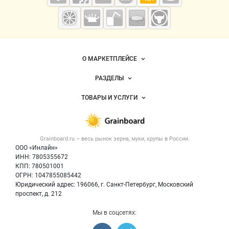
Grainboard.ru
— зерно и
мука
Важные разделы и контакты
Навигация по сайту
О МАРКЕТПЛЕЙСЕ
Новости Grainboard.ru
РАЗДЕЛЫ
Услуги и цены
Объявления
ТОВАРЫ И УСЛУГИ
Размещение рекламы
Каталог компаний
Зерно
Публичная оферта
Новости рынка
Крупы
Контактная информация
Форум
Grainboard.ru – весь
рынок зерна, муки, крупы
в России.
Мука
Политика обработки персональных данных
Вакансии
ООО «Инлайн»
Семена
Для СМИ
ИНН: 7805355672
Блог
КПП: 780501001
Корма
ОГРН: 1047855085442
Оборудование
Юридический адрес: 196066, г. Санкт-Петербург, Московский
Прочее
проспект, д. 212
Добавить объявление
Мы в соцсетях:
Карта объявлений