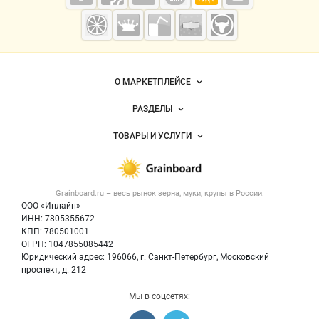
Grainboard.ru
— зерно и
мука
Важные разделы и контакты
Навигация по сайту
О МАРКЕТПЛЕЙСЕ
Новости Grainboard.ru
РАЗДЕЛЫ
Услуги и цены
Объявления
ТОВАРЫ И УСЛУГИ
Размещение рекламы
Каталог компаний
Зерно
Публичная оферта
Новости рынка
Крупы
Контактная информация
Форум
Grainboard.ru – весь
рынок зерна, муки, крупы
в России.
Мука
Политика обработки персональных данных
Вакансии
ООО «Инлайн»
Семена
Для СМИ
ИНН: 7805355672
Блог
КПП: 780501001
Корма
ОГРН: 1047855085442
Оборудование
Юридический адрес: 196066, г. Санкт-Петербург, Московский
Прочее
проспект, д. 212
Добавить объявление
Мы в соцсетях:
Карта объявлений