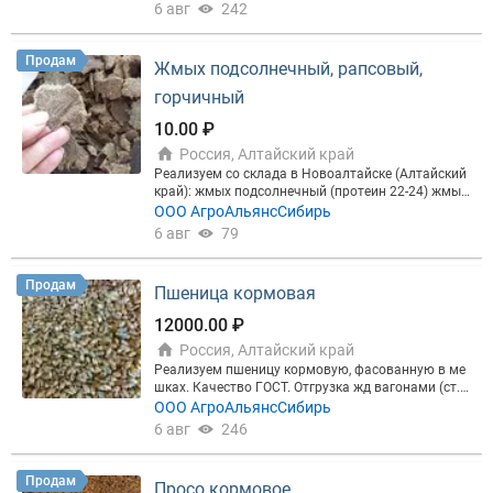
ейнера. Организуем доставку до жд вагонов ст. А
6 авг
242
лтайская, ст. Барнаул.
Продам
Жмых подсолнечный, рапсовый,
горчичный
10.00 ₽
Россия, Алтайский край
Реализуем со склада в Новоалтайске (Алтайский
край): жмых подсолнечный (протеин 22-24) жмых
рапсовый (протеин 28-30) жмых горчичный хмых
ООО АгроАльянсСибирь
расторопши Насыпь, в мешках, в биг-бэгах. Жмых
6 авг
79
в пластинах и дробленый Отгружаем жд контейне
ра и авто транспорт. Организуем доставку до жд
ст. Алтайская, ст. Барнаул
Продам
Пшеница кормовая
12000.00 ₽
Россия, Алтайский край
Реализуем пшеницу кормовую, фасованную в ме
шках. Качество ГОСТ. Отгрузка жд вагонами (ст.
Алтайская, ст. Барнаул), контейнерами и авто тра
ООО АгроАльянсСибирь
нспортом со склада в Новоалтайске.
6 авг
246
Продам
Просо кормовое