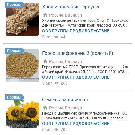
Продам
Хлопья овсяные геркулес
Россия, Барнаул
Хлопья овсяные Геркулес Гост, СТО, ТУ. Происхож
дение крупы – Алтайский край. Фасовка 30 кг. Отг
рузка авто и ж/д транспортом в любую точку Рос
ООО ГРУППА ПРОДОВОЛЬСТВИЕ
сии, а так же в страны ближнего и дальнего заруб
5 авг
44
ежья. Полный пакет сопроводительных документ
ов.
Продам
Горох шлифованный (колотый)
Россия, Барнаул
Горох колотый ГОСТ. Происхождение крупы – Алт
айский край. Фасовка 25, 50 кг.. ГОСТ: 6201-678. О
тгрузка авто и ж/д транспортом в любую точку Р
ООО ГРУППА ПРОДОВОЛЬСТВИЕ
оссии, а так же в страны ближнего и дальнего зар
5 авг
260
убежья. Полный пакет сопроводительных докуме
нтов
Продам
Семечка масличная
Россия, Барнаул
Продаю масличную семечку подсолнечника ГОС
Т. Масличность 50%. Объем 800 тонн. Оплата с Н
ДС. Отгрузка Алтайский край. Отгрузка ж/д транс
ООО ГРУППА ПРОДОВОЛЬСТВИЕ
портом в любую точку России, а так же в страны
5 авг
704
ближнего и дальнего зарубежья. Полный пакет с