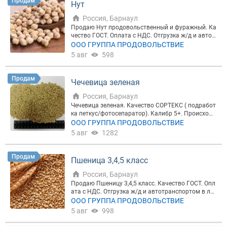
Продам
Нут
Россия, Барнаул
Продаю Нут продовольственный и фуражный. Ка
чество ГОСТ. Оплата с НДС. Отгрузка ж/д и автот
ранспортом в любую точку России, а так же в стр
ООО ГРУППА ПРОДОВОЛЬСТВИЕ
аны ближнего и дальнего зарубежья. Полный пак
5 авг
598
ет сопроводительных документов.
Продам
Чечевица зеленая
Россия, Барнаул
Чечевица зеленая. Качество СОРТЕКС ( подработ
ка петкус/фотосепаратор). Калибр 5+. Происхожд
ение крупы – Алтайский край. Фасовка 25, 50 кг..
ООО ГРУППА ПРОДОВОЛЬСТВИЕ
Отгрузка авто и ж/д транспортом в любую точку
5 авг
1282
России, а так же в страны ближнего и дальнего за
рубежья. Полный пакет сопроводительных докум
ентов.
Продам
Пшеница 3,4,5 класс
Россия, Барнаул
Продаю Пшеницу 3,4,5 класс. Качество ГОСТ. Опл
ата с НДС. Отгрузка ж/д и автотранспортом в лю
бую точку России, а так же в страны ближнего и д
ООО ГРУППА ПРОДОВОЛЬСТВИЕ
альнего зарубежья. Полный пакет сопроводител
5 авг
998
ьных документов.