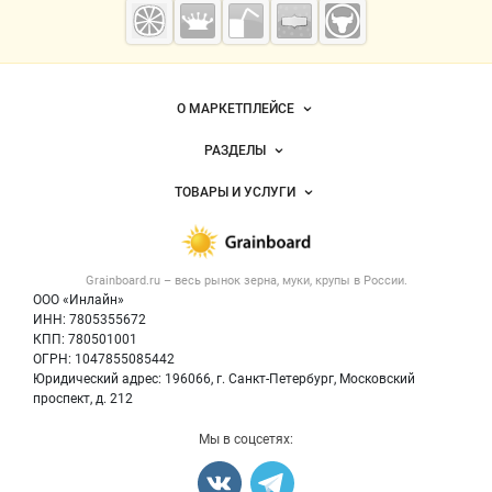
Grainboard.ru
— зерно и
мука
О МАРКЕТПЛЕЙСЕ
Новости Grainboard.ru
РАЗДЕЛЫ
Услуги и цены
Объявления
ТОВАРЫ И УСЛУГИ
Размещение рекламы
Каталог компаний
Зерно
Публичная оферта
Новости рынка
Крупы
Контактная информация
Форум
Grainboard.ru – весь
рынок зерна, муки, крупы
в России.
Мука
Политика обработки персональных данных
Вакансии
ООО «Инлайн»
Семена
Для СМИ
ИНН: 7805355672
Блог
КПП: 780501001
Корма
ОГРН: 1047855085442
Оборудование
Юридический адрес: 196066, г. Санкт-Петербург, Московский
Прочее
проспект, д. 212
Добавить объявление
Мы в соцсетях:
Карта объявлений