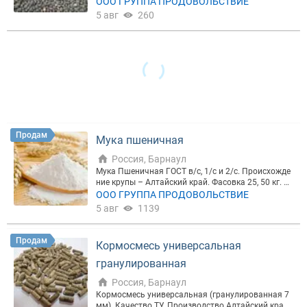
ка в мешки. Отгрузка авто и ж/д транспортом в л
ООО ГРУППА ПРОДОВОЛЬСТВИЕ
юбую точку России, а так же в страны ближнего и
5 авг
260
дальнего зарубежья. Полный пакет сопроводите
льных документов.
Продам
Мука пшеничная
Россия, Барнаул
Мука Пшеничная ГОСТ в/с, 1/с и 2/с. Происхожде
ние крупы – Алтайский край. Фасовка 25, 50 кг. Г
ОСТ:26574-2017. Отгрузка авто и ж/д транспорто
ООО ГРУППА ПРОДОВОЛЬСТВИЕ
м в любую точку России, а так же в страны ближн
5 авг
1139
его и дальнего зарубежья. Полный пакет сопрово
дительных документов.
Продам
Кормосмесь универсальная
гранулированная
Россия, Барнаул
Кормосмесь универсальная (гранулированная 7
мм). Качество ТУ. Производство Алтайский край,