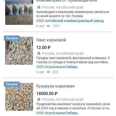
Комбикорма от производителя
Россия, Алтайский край
производим и реализуем комбикорма связаться
со мной можете по тел: Палина
ООО Алтайский комбикормовый завод
6 авг
1307
Продам
Овес кормовой
12.00 ₽
Россия, Алтайский край
Продам овес кормовой, фасованный в мешках. О
тгрузка со склада в Новоалтайске (жд контейнер,
авто транспорт). Осуществляем доставку до ваго
ООО АгроАльянсСибирь
на жд ст.Алтайская, ст. Барнаул. Оформляем кар
6 авг
235
антинный сертификат, ФГИС Зерно
Продам
Кукуруза кормовая
18000.00 ₽
Россия, Алтайский край
Предприятие реализует кукурузу кормовую, урож
ай 2024 год, в мешках и насыпью. Отгрузка со скл
ада в Новоалтайске авто транспортом и жд конт
ООО АгроАльянсСибирь