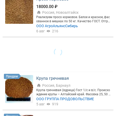
18000.00 ₽
Россия, Новоалтайск
Реализуем просо кормовое. Белое и красное, фас
ованное в мешках по 50 кг. Качество ГОСТ. Отгру
зка жд контейнера и авто транспорт со склада в
ООО АгроАльянсСибирь
Новоалтайске. Организуем доставку до вагона с
6 авг
216
т.Алтайская, ст.Барнаул
Продам
Крупа гречневая
Россия, Барнаул
Крупа гречневая (ядрица) Гост 1/с и в/с. Происхо
ждение крупы – Алтайский край. Фасовка 25, 50 к
г.. ГОСТ: Р 55290-2012. Отгрузка авто и ж/д транс
ООО ГРУППА ПРОДОВОЛЬСТВИЕ
портом в любую точку России, а так же в страны
5 авг
919
ближнего и дальнего зарубежья. Полный пакет с
опроводительных документов.