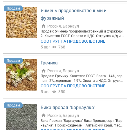
опроводительных документов.
Продам
Ячмень продовольственный и
фуражный
Россия, Барнаул
Продаю Ячмень продовольственный и фуражны
й. Качество ГОСТ. Оплата с НДС. Отгрузка ж/д и а
втотранспортом в любую точку России, а так же
ООО ГРУППА ПРОДОВОЛЬСТВИЕ
в страны ближнего и дальнего зарубежья. Полны
5 авг
768
й пакет сопроводительных документов.
Продам
Гречиха
Россия, Барнаул
Продаю Гречиху. Качество ГОСТ. Влага - 14%, сор
ная - 2%, зерновая - 1,9%. Оплата с НДС. Отгрузка
ж/д и автотранспортом в любую точку России, а
ООО ГРУППА ПРОДОВОЛЬСТВИЕ
так же в страны ближнего и дальнего зарубежья.
5 авг
350
Полный пакет сопроводительных документов.
Продам
Вика яровая "барнаулка"
Россия, Барнаул
Вика Яровая "Барнаулка" Вика Яровая, сорт "Бар
наулка". Происхождение – Алтайский край. Фасов