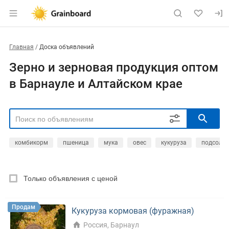
Главная
Доска объявлений
Зерно и зерновая продукция оптом
в Барнауле и Алтайском крае
комбикорм
пшеница
мука
овес
кукуруза
подсолне
РЕГИОН
Выбрать регион
Только объявления с ценой
ТИП СДЕЛКИ
Все
Продам
Куплю
Продам
Кукуруза кормовая (фуражная)
РУБРИКА
Россия, Барнаул