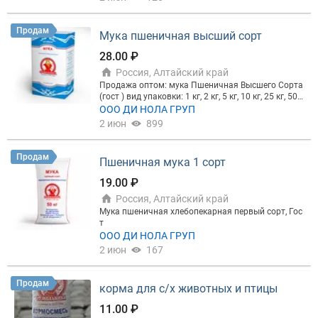
АМВ, ГДР, ДДМ, ДДП, ДДР, ДКМ, ДМВ, ММ, МТ, ДКР,
МПС, КДМ, ДБ, АВМ, ВДМ и другие дробилки. Так ж
е разработаем и произведем усиленные, модерни
Продам
Мука пшеничная высший сорт
зированные молотки (молотки специального наз
начения) индивидуально для переработки любог
28.00 ₽
о вида сырья на любой тип дробилки.
Россия, Алтайский край
Продажа оптом: мука Пшеничная Высшего Сорта
(гост ) вид упаковки: 1 кг, 2 кг, 5 кг, 10 кг, 25 кг, 50 к
г. мука Пшеничная Первого Сорта (гост ) вид упа
ООО ДИ НОЛА ГРУП
ковки 25,50 кг. мука Пшеничная Второго Сорта (г
2 июн
899
ост ) вид упаковки 50 кг. Индивидуальный подход
к покупателю. Доставка Железнодорожным и авт
омобильным транспортом.
Продам
Пшеничная мука 1 сорт
19.00 ₽
Россия, Алтайский край
Мука пшеничная хлебопекарная первый сорт, Гос
т
ООО ДИ НОЛА ГРУП
2 июн
167
Продам
корма для с/х животных и птицы
11.00 ₽