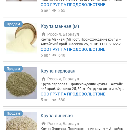
фасовка 40 кг. Состав рецепта: Зерноотходы пше
ООО ГРУППА ПРОДОВОЛЬСТВИЕ
ничные - 50% Зерноотходы овсяные - 30% Зерноот
5 авг
365
ходы гречишные - 13% Зерноотходы ржаные - 5%
Зерноотходы бобовые - 2% Отгрузка ж/д и автотр
анспортом в любую точку России, а так же в стра
Продам
Крупа манная (м)
ны ближнего и дальнего зарубежья. Полный паке
т сопроводительных документов.
Россия, Барнаул
Крупа Манная (М) Гост. Происхождение крупы –
Алтайский край. Фасовка 25, 50 кг.. ГОСТ:7022-20
19. Отгрузка авто и ж/д транспортом в любую то
ООО ГРУППА ПРОДОВОЛЬСТВИЕ
чку России, а так же в страны ближнего и дальнег
5 авг
648
о зарубежья. Полный пакет сопроводительных д
окументов.
Продам
Крупа перловая
Россия, Барнаул
Крупа перловая. Происхождение крупы – Алтайс
кий край. Фасовка 25, 50 кг. Отгрузка авто и ж/д т
ранспортом в любую точку России, а так же в стр
ООО ГРУППА ПРОДОВОЛЬСТВИЕ
аны ближнего и дальнего зарубежья. Полный пак
5 авг
580
ет сопроводительных документов. https://lentil-gp.
ru/
Продам
Крупа ячневая
Россия, Барнаул
Крупа Ячневая. Происхождение крупы – Алтайск