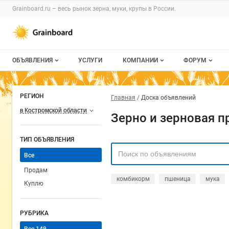
Grainboard.ru – весь
рынок зерна, муки, крупы
в России.
ОБЪЯВЛЕНИЯ
УСЛУГИ
КОМПАНИИ
ФОРУМ
Все объявления
О каталоге компаний
Все темы
РЕГИОН
Главная
Доска объявлений
Мои объявления
Каталог компаний
Избранные
в Костромской области
Зерно и зерновая п
Моя компания
С моим уча
ТИП ОБЪЯВЛЕНИЯ
Платное размещение
Все
Продам
комбикорм
пшеница
мука
Куплю
РУБРИКА
Все
149