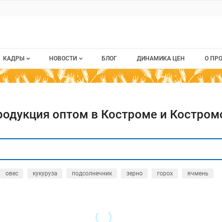
КАДРЫ
НОВОСТИ
БЛОГ
ДИНАМИКА ЦЕН
О ПР
Все вакансии
Новости рынка
О п
Все резюме
Кон
родукция оптом в Костроме и Костром
стием
Пуб
Раз
Кар
овес
кукуруза
подсолнечник
зерно
горох
ячмень