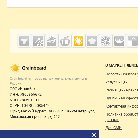
Grainboard.ru
— зерно и
мука
О МАРКЕТПЛЕЙС
Новости Grainboar
Grainboard.ru – весь
рынок зерна, муки, крупы
в
Услуги и цены
России.
ООО «Инлайн»
Размещение рекл
ИНН: 7805355672
Публичная оферт
КПП: 780501001
ОГРН: 1047855085442
Контактная инфо
Юридический адрес: 196066, г. Санкт-Петербург,
Политика обрабо
Московский проспект, д. 212
данных
Для СМИ