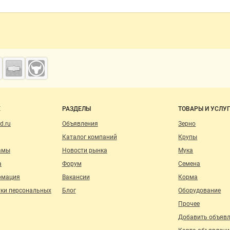
Е
РАЗДЕЛЫ
ТОВАРЫ И УСЛУ
d.ru
Объявления
Зерно
Каталог компаний
Крупы
амы
Новости рынка
Мука
а
Форум
Семена
рмация
Вакансии
Корма
тки персональных
Блог
Оборудование
Прочее
Добавить объяв