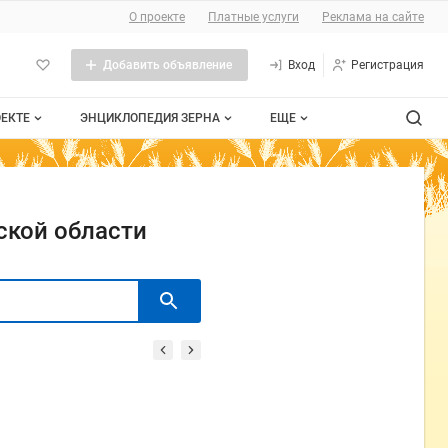
О проекте
Платные услуги
Реклама на сайте
Добавить объявление
Вход
Регистрация
ОЕКТЕ
ЭНЦИКЛОПЕДИЯ ЗЕРНА
ЕЩЕ
роекте
Стандарты
Сельхозтехника
тактная информация
Пшеница
Контакты
ской области
личная оферта
Рожь
мещение рекламы
Ячмень
та сайта
Таблица мер и весов
Документы