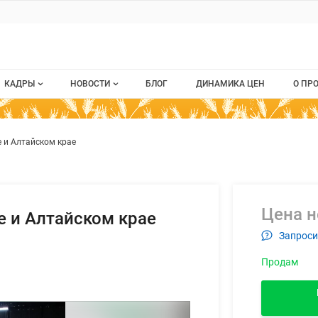
ru
КАДРЫ
НОВОСТИ
БЛОГ
ДИНАМИКА ЦЕН
О ПР
Все вакансии
Новости рынка
О п
корма в Барнауле и Алтайском 
ием
 и Алтайском крае
Все резюме
Кон
стием
Пуб
Раз
Цена н
е и Алтайском крае
Кар
Запроси
Продам