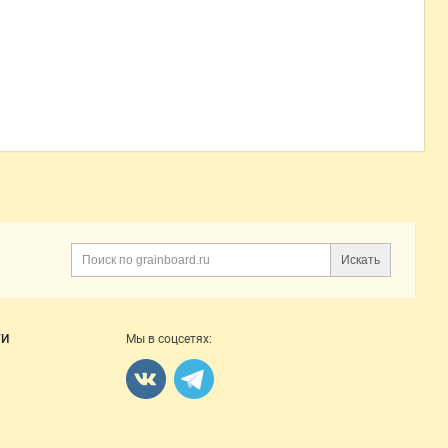
Искать
Поиск
ГИ
Мы в соцсетях: