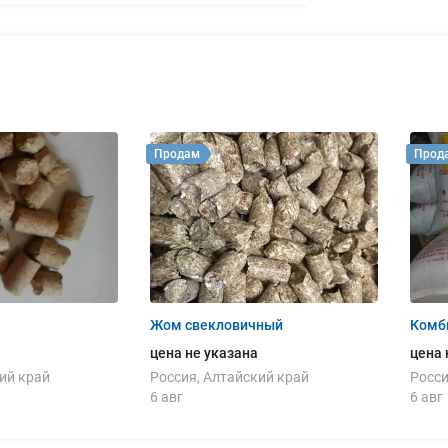
Продам
Прод
Жом свекловичный
Комб
цена не указана
цена 
ий край
Россия, Алтайский край
Росси
6 авг
6 авг