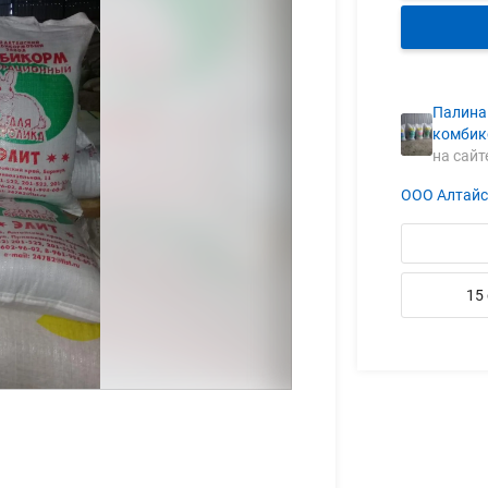
Палина
комбик
на сайте
ООО Алтайс
15