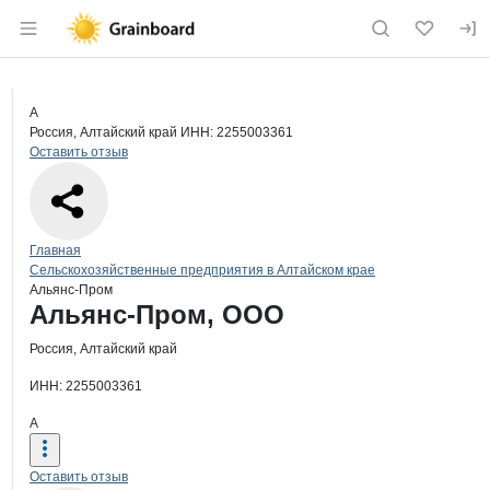
Раздел навигации по сайту grainboard.
Краткая информация о компании
Аль
Страница компании
Альянс-
Страница компании
Альянс-Пром, ООО
А
Россия, Алтайский край
ИНН: 2255003361
Оставить отзыв
Навигация по сайту
Главная
Сельскохозяйственные предприятия в Алтайском крае
Альянс-Пром
Основная информация о компании
Альянс-Пром, ООО
Россия, Алтайский край
ИНН: 2255003361
А
Оставить отзыв