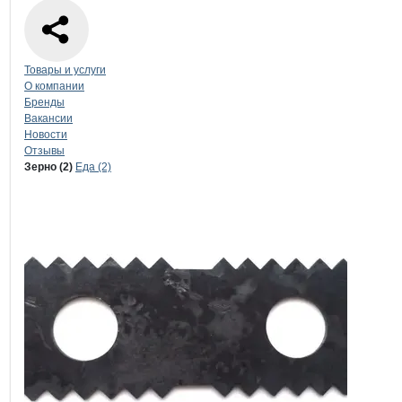
Навигация по странице
компании
Ал
Товары и услуги
О компании
Бренды
Вакансии
Новости
Отзывы
Продукция
Альянс-Пром, ООО
Навигация по продуктам
компании
Альян
Зерно (2)
Еда (2)