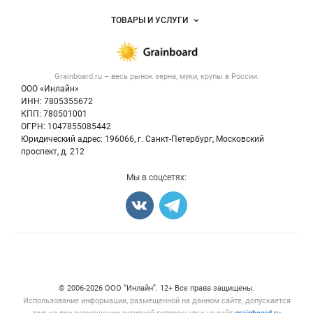
Услуги и цены
Объявления
ТОВАРЫ И УСЛУГИ
Размещение рекламы
Каталог компаний
Зерно
Публичная оферта
Новости рынка
Крупы
Контактная информация
Форум
Grainboard.ru – весь
рынок зерна, муки, крупы
в России.
Мука
Политика обработки персональных данных
Вакансии
ООО «Инлайн»
Семена
Для СМИ
ИНН: 7805355672
Блог
КПП: 780501001
Корма
ОГРН: 1047855085442
Оборудование
Юридический адрес: 196066, г. Санкт-Петербург, Московский
Прочее
проспект, д. 212
Добавить объявление
Мы в соцсетях:
Карта объявлений
Счетчики, авторское право, логотипы
© 2006‑2026 ООО “Инлайн”. 12+ Все права защищены.
Использование информации, размещенной на данном сайте, допускается