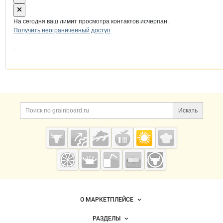
На сегодня ваш лимит просмотра контактов исчерпан.
Получить неограниченный доступ
Дополнительная информация
Поиск по сайту и ссы
Искать
Cсылки на полезные проекты
Grainboard.ru
— зерно и
мука
Важные разделы и контакты
Навигация по сайту
О МАРКЕТПЛЕЙСЕ
Новости Grainboard.ru
РАЗДЕЛЫ