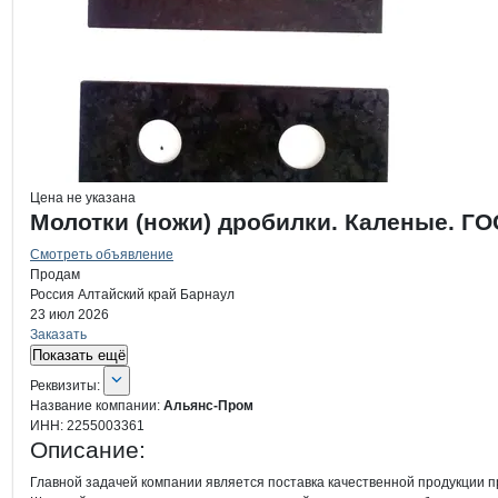
Цена не указана
Молотки (ножи) дробилки. Каленые. ГО
Смотреть объявление
Продам
Россия
Алтайский край
Барнаул
23 июл 2026
Заказать
Показать ещё
О компании
Альянс-Пром
Реквизиты
компании
Альянс-Пром
Реквизиты:
Название компании:
Альянс-Пром
ИНН:
2255003361
Описание:
Главной задачей компании является поставка качественной продукции 