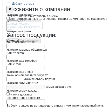
Добавить отзыв
Форма обратной связи о неточностях
Альянс-Про
Расскажите
о компании
Укажите неточность
Начните отзыв с выставления оценки
Контактные данные
Описание, товары
Компания не существует
Отмена
Опубликовать
Прикрепить фото
Запрос продукции:
Отмена
Опубликовать
Как к вам обратиться?
Укажите как к вам обратиться
Ваш телефон:
Укажите ваш телефон
Ваш e-mail:
Укажите ваш e-mail
Какой объём вас интересует?
укажите объём партии
Укажите объём партии
сумма заказа в руб
Укажите сумму заказа
Нужна доставка
Введите адрес доставки
Выберите адрес из выпадающего списка и уточните населенный пункт