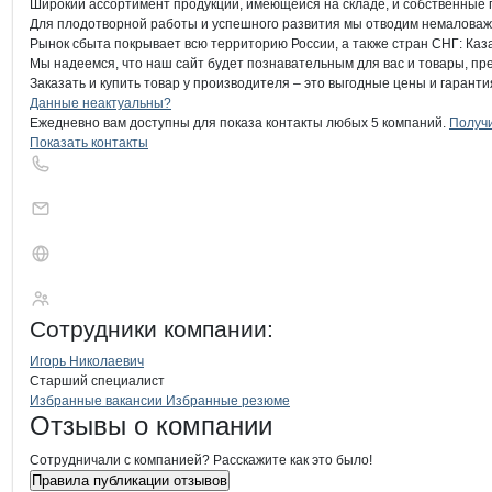
Широкий ассортимент продукции, имеющейся на складе, и собственные п
Для плодотворной работы и успешного развития мы отводим немаловажну
Рынок сбыта покрывает всю территорию России, а также стран СНГ: Казах
Мы надеемся, что наш сайт будет познавательным для вас и товары, пр
Заказать и купить товар у производителя – это выгодные цены и гаранти
Контакты
компании
Альянс-Пром
+7(800)000-00-..
Данные неактуальны?
Ежедневно вам доступны для показа контакты любых 5 компаний.
Получи
Показать контакты
Альянс-Пром
Сотрудники
компании
:
Игорь Николаевич
Старший специалист
Бренды
Вакансии в
компани
Альянс-Пром
Альянс-Пром
Избранные вакансии
Избранные резюме
Новости o
Альянс-Пром, ООО
Альянс-Пром
Отзывы
о компании
Сотрудничали с компанией? Расскажите как это было!
Правила публикации отзывов