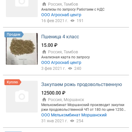
Россия, Тамбов
Анализы по запросу Работаем с НДС
ООО Агроснаб центр
16 фев 2021 г.
191
Продам
Пшеница 4 класс
15.00 ₽
Россия, Тамбов
Анализная карта по запросу
ООО Агроснаб центр
3 фев 2021 г.
240
Куплю
Закупаем рожь продовольственную
12500.00 ₽
Россия, Моршанск
Мелькомбинат Моршанский производит закупки
ржи продовольственной ЧП от 180 по цене 12500
рублей за тонну с НДС
ООО Мелькомбинат Моршанский
31 янв 2021 г.
254