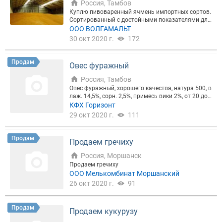
Россия, Тамбов
Куплю пивоваренный ячмень импортных сортов.
Сортированный с достойными показателями для
соложения. Работаем с НДС и без, ЖИВЫЕ. Липец
ООО ВОЛГАМАЛЬТ
кая, Курская, Орловская, Воронежская, Белгородс
30 окт 2020 г.
172
кая, Тульская, Тамбовская, Рязанская. Партия от
400 тонн. Показатели: белок 9.9-12 крупность 88
и выше сорная до 2 зерновая до 4 влажность до
Продам
Овес фуражный
14 жизнеспособность от 95 энергия и способност
ь прорастания от 95 Рассмотрим качественные о
Россия, Тамбов
тклонения. Желтый, не заражённый, без пророст
Овес фуражный, хорошего качества, натура 500, в
а. Цены разумные, согласно положения рынка и
лаж. 14,5%, сорн. 2,5%, примесь вики 2%, от 20 до
местонахождения хозяйства. В настоящее время
300 т. , цена 9200 т., без НДС, предоплата, самовы
КФХ Горизонт
потребность 400-800 тонн!!! Звоните, все обсудим,
воз. т.
29 окт 2020 г.
111
Георгий
Продам
Продаем гречиху
Россия, Моршанск
Продаем гречиху
ООО Мелькомбинат Моршанский
26 окт 2020 г.
91
Продам
Продаем кукурузу