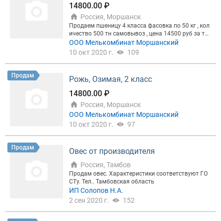
14800.00 ₽
Россия, Моршанск
Продаем пшеницу 4 класса фасовка по 50 кг , кол
ичество 500 тн самовывоз , цена 14500 руб за тн
без НДС
ООО Мелькомбинат Моршанский
10 окт 2020 г.
109
Продам
Рожь, Озимая, 2 класс
14800.00 ₽
Россия, Моршанск
ООО Мелькомбинат Моршанский
10 окт 2020 г.
97
Продам
Овес от производителя
Россия, Тамбов
Продам овес. Характеристики соответствуют ГО
СТу. Тел.. Тамбовская область
ИП Солопов Н.А.
2 сен 2020 г.
152