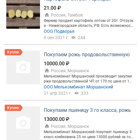
21.00 ₽
Россия, Тамбов
Фермер продает картофель оптом от 20т. Отгрузк
а - Нижегородская область, РФ. Есть возможност
ь предоставить полный пакет экспортных докуме
ООО Подворье
нтов. Сорта: Бриз, Белароза. Калибр 5+, фасовка
6 сен 2021 г.
244
в сетки по 25 кг. !!! Также в продаже семенной кар
тофель - сорта Скарб, Бриз, Королева Анна, Коло
мба, Мадейра !!! Цены и сорта постоянно меняют
Куплю
Покупаем рожь продовольственную
ся, уточняйте на момент покупки. Качество отлич
ное. Без болезней и неровностей. Подходит для п
10000.00 ₽
оставки в торговые сети. Без посредников, работ
Россия, Моршанск
а напрямую с производителем картофеля. Може
м помочь с транспортом. Приезжайте и смотрит
Мелькомбинат Моршанский производит закупки
е. Звоните и пишите! (Тел./WhatsApp/Viber/Telegra
ржи продовольственной ЧП от 170 по цене от 100
m) !!! ВСЕ АКТУАЛЬНЫЕ ПРЕДЛОЖЕНИЯ В НАШЕ
00 рублей за тонну с НДС за тонну самовывоз
ООО Мелькомбинат Моршанский
М ЧАТЕ В ТЕЛЕГРАМ «АГРОВЕСТНИК». !!! https://t.
21 апр 2021 г.
333
me/praktikoptagro Вступайте!
Куплю
Покупаем пшеницу 3 го класса, рожь
13000.00 ₽
Россия, Моршанск
Мелькомбинат Моршанский покупает пшеницу 3
класс клейковина 25 по цене 13000 рублей за тон