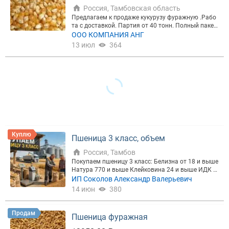
Россия, Тамбовская область
Предлагаем к продаже кукурузу фуражную .Рабо
та с доставкой. Партия от 40 тонн. Полный пакет
Цена, ₽
документов, НДС. Возможна отгрузка в таре (меш
ООО КОМПАНИЯ АНГ
ки, биг беги).
13 июл
364
Сбросить
Показать
Куплю
Пшеница 3 класс, объем
Россия, Тамбов
Покупаем пшеницу 3 класс: Белизна от 18 и выше
Натура 770 и выше Клейковина 24 и выше ИДК 7
5 и выше Влажность не более 14,5 % ЧП от 200 до
ИП Соколов Александр Валерьевич
400 Стекловидность от 40 - 80 Объем: до 1800т/м
14 июн
380
ес. Самовывоз/доставка: МО д. Репихово
Продам
Пшеница фуражная