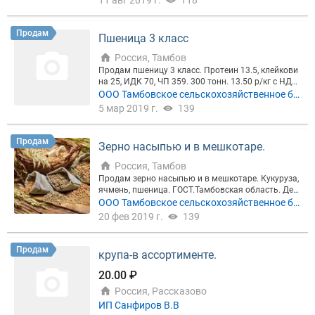
11 авг 2019 г.
118
Продам
Пшеница 3 класс
Россия, Тамбов
Продам пшеницу 3 класс. Протеин 13.5, клейкови
на 25, ИДК 70, ЧП 359. 300 тонн. 13.50 р/кг с НДС.
Пензенский район.
ООО Тамбовское сельскохозяйственное би
знес предприятие
5 мар 2019 г.
139
Продам
Зерно насыпью и в мешкотаре.
Россия, Тамбов
Продам зерно насыпью и в мешкотаре. Кукуруза,
ячмень, пшеница. ГОСТ.Тамбовская область. Дек
ларация, протокол, вет. свидетельство.
ООО Тамбовское сельскохозяйственное би
знес предприятие
20 фев 2019 г.
139
Продам
крупа-в ассортименте.
20.00 ₽
Россия, Рассказово
ИП Санфиров В.В