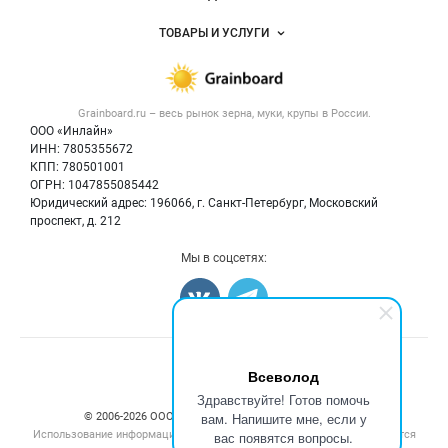
Услуги и цены
Объявления
ТОВАРЫ И УСЛУГИ
Размещение рекламы
Каталог компаний
Зерно
Публичная оферта
Новости рынка
Крупы
Контактная информация
Форум
Grainboard.ru – весь
рынок зерна, муки, крупы
в России.
Мука
Политика обработки персональных данных
Вакансии
ООО «Инлайн»
Семена
Для СМИ
ИНН: 7805355672
Блог
КПП: 780501001
Корма
ОГРН: 1047855085442
Оборудование
Юридический адрес: 196066, г. Санкт-Петербург, Московский
Прочее
проспект, д. 212
Добавить объявление
Мы в соцсетях:
Карта объявлений
Всеволод
Здравствуйте! Готов помочь
вам. Напишите мне, если у
© 2006‑2026 ООО “Инлайн”. 12+ Все права защищены.
Использование информации, размещенной на данном сайте, допускается
вас появятся вопросы.