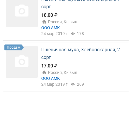
бъявлении! Руководитель отдела продаж Красно
ярского филиала Сергей Алексеевич.
сорт
18.00 ₽
Россия, Кызыл
ООО АМК
24 мар 2019 г.
178
Продам
Пшеничная мука, Хлебопекарная, 2
сорт
17.00 ₽
Россия, Кызыл
ООО АМК
24 мар 2019 г.
269