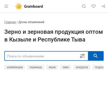
Главная
Доска объявлений
Зерно и зерновая продукция оптом
в Кызыле и Республике Тыва
комбикорм
пшеница
мука
овес
кукуруза
подсолне
РЕГИОН
Выбрать регион
ТИП СДЕЛКИ
Все
Продам
Куплю
РУБРИКА