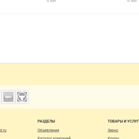
6 авг
6 авг
о сайту
Е
РАЗДЕЛЫ
ТОВАРЫ И УСЛУ
d.ru
Объявления
Зерно
Каталог компаний
Крупы