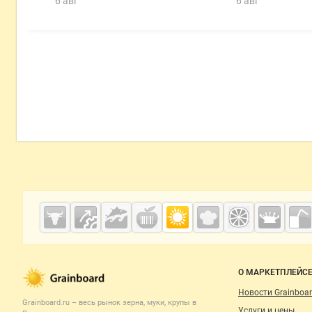
6 авг
6 авг
Дополнительная информация
Cсылки на полезные проекты
Grainboard.ru
— зерно и
мука
Важные разделы и контакты
Навигация п
О МАРКЕТПЛЕЙС
Новости Grainboar
Grainboard.ru – весь
рынок зерна, муки, крупы
в
Услуги и цены