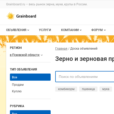
Grainboard.ru – весь
рынок зерна, муки, крупы
в России.
ОБЪЯВЛЕНИЯ
УСЛУГИ
КОМПАНИИ
ФОРУМ
Все объявления
О каталоге компаний
Все темы
РЕГИОН
Главная
Доска объявлений
Мои объявления
Каталог компаний
Избранные
в Псковской области
Зерно и зерновая п
Моя компания
С моим уча
ТИП ОБЪЯВЛЕНИЯ
Платное размещение
Все
Продам
комбикорм
пшеница
мука
Куплю
РУБРИКА
Все