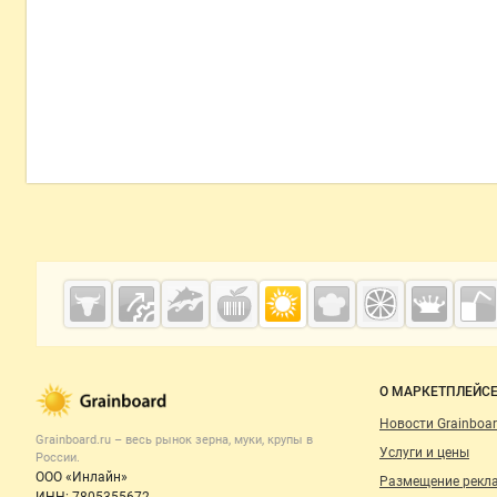
м в полипропи
формации на уп
по бесплатному теле
ались вопросы,
на почту!
Grainboard.ru
— зерно и
мука
О МАРКЕТПЛЕЙС
Новости Grainboar
Grainboard.ru – весь
рынок зерна, муки, крупы
в
Услуги и цены
России.
ООО «Инлайн»
Размещение рекл