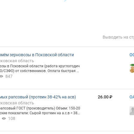
Выводить на ст
мём зерновозы в Псковской области
О
сковская область
зы в Псковской области (работа круглогодич
 от собственников. Оплата быстрая н
ёт без НДС или с НДС (документы не по харти
847
ых рапсовый (протеин 38-42% на асв)
26.00 ₽
О
сковская область
ый ГОСТ (производитель) Объем: 150-20
кие показатели: Сырой протеин на а.с.в > 38-4
0% Цена с НДС Отгрузка насыпью и в
108
ляем полный комплект документов Возможна
) по РФ