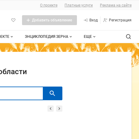
О проекте
Платные услуги
Реклама на сайте
Добавить объявление
Вход
Регистрация
ОЕКТЕ
ЭНЦИКЛОПЕДИЯ ЗЕРНА
ЕЩЕ
роекте
Стандарты
Сельхозтехника
тактная информация
Пшеница
Контакты
области
личная оферта
Рожь
мещение рекламы
Ячмень
та сайта
Таблица мер и весов
Документы