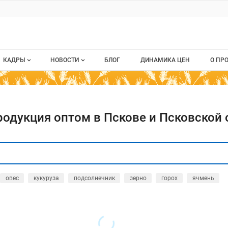
КАДРЫ
НОВОСТИ
БЛОГ
ДИНАМИКА ЦЕН
О ПР
Все вакансии
Новости рынка
О п
Все резюме
Кон
родукция оптом в Пскове и Псковской 
стием
Пуб
Раз
Кар
овес
кукуруза
подсолнечник
зерно
горох
ячмень