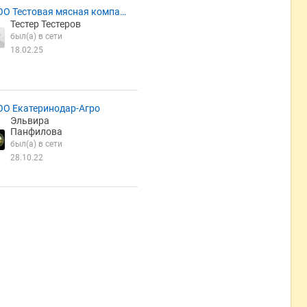
ОО Тестовая мясная компан
Тестер Тестеров
я
был(а) в сети
18.02.25
ОО Екатеринодар-Агро
Эльвира
Панфилова
был(а) в сети
28.10.22