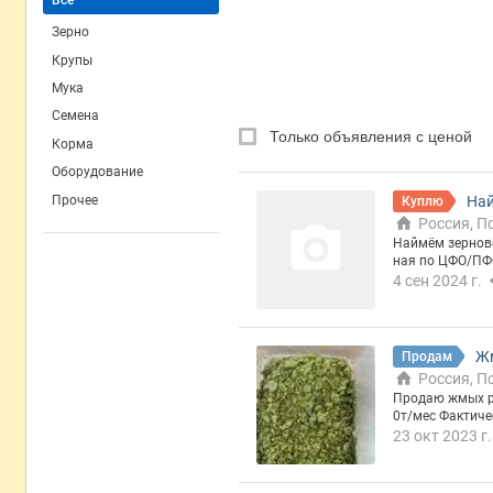
Зерно
Крупы
Мука
Семена
Только объявления с ценой
Корма
Оборудование
Прочее
Най
Куплю
Россия, П
Наймём зерново
ная по ЦФО/ПФО/СЗФО)
а расчётный сч
4 сен 2024 г.
и).
Жм
Продам
Россия, П
Продаю жмых рапсов
0т/мес Фактичес
2 Влажность 6% Жир 8-1
23 окт 2023 г.
МКР Предостав
доставка (авто