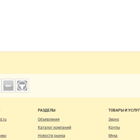
леновые мешки. Возможно нанесение Вашей ин
аковку. Если у Вас остались вопросы, звоните
фону или пишите на почту. Если у Вас ост
 звоните по бесплатному телефону или пишите
Е
РАЗДЕЛЫ
ТОВАРЫ И УСЛУ
d.ru
Объявления
Зерно
Каталог компаний
Крупы
амы
Новости рынка
Мука