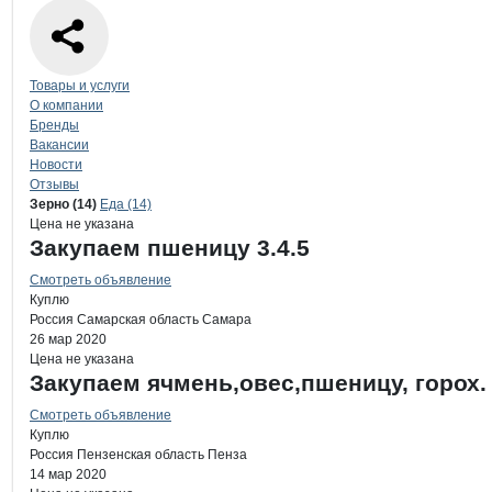
Навигация по странице
компании
Раф
Товары и услуги
О компании
Бренды
Вакансии
Новости
Отзывы
Продукция
Рафиков Али Мусеевич,
Навигация по продуктам
компании
Рафик
Зерно (14)
Еда (14)
Цена не указана
Закупаем пшеницу 3.4.5
Смотреть объявление
Куплю
Россия
Самарская область
Самара
26 мар 2020
Цена не указана
Закупаем ячмень,овес,пшеницу, горох.
Смотреть объявление
Куплю
Россия
Пензенская область
Пенза
14 мар 2020