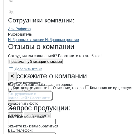
Рафиков Али Мусе
Сотрудники
компании
:
Али Рафиков
Руководитель
Бренды
Вакансии в
компани
Рафиков Али Мусеевич
Рафиков Али Мусе
Избранные вакансии
Избранные резюме
Новости o
Рафиков Али Мусеевич,
Рафиков Али Му
Отзывы
о компании
Сотрудничали с компанией? Расскажите как это было!
Правила публикации отзывов
Добавить отзыв
Форма обратной связи о неточностях
Рафиков Али
Расскажите
о компании
Укажите неточность
Начните отзыв с выставления оценки
Контактные данные
Описание, товары
Компания не существует
Отмена
Опубликовать
Прикрепить фото
Запрос продукции:
Отмена
Опубликовать
Как к вам обратиться?
Укажите как к вам обратиться
Ваш телефон: