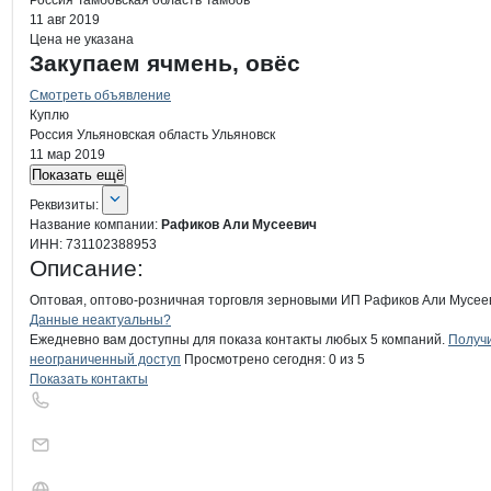
Россия
Тамбовская область
Тамбов
11 авг 2019
Цена не указана
Закупаем ячмень, овёс
Смотреть объявление
Куплю
Россия
Ульяновская область
Ульяновск
11 мар 2019
Показать ещё
О компании
Рафиков Али Мусеевич
Реквизиты
компании
Рафиков Али Мусе
Реквизиты:
Название компании:
Рафиков Али Мусеевич
ИНН:
731102388953
Описание:
Оптовая, оптово-розничная торговля зерновыми ИП Рафиков Али Мусее
Контакты
компании
Рафиков Али Му
+7(800)000-00-..
Данные неактуальны?
Ежедневно вам доступны для показа контакты любых 5 компаний.
Получ
неограниченный доступ
Просмотрено сегодня:
0
из 5
Показать контакты