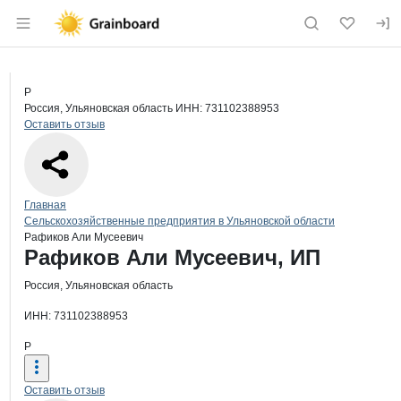
Раздел навигации по сайту grainboard.
Краткая информация о компании
Раф
Страница компании
Рафиков
Страница компании
Рафиков Али Мусеевич, ИП
Р
Россия, Ульяновская область
ИНН: 731102388953
Оставить отзыв
Навигация по сайту
Главная
Сельскохозяйственные предприятия в Ульяновской области
Рафиков Али Мусеевич
Основная информация о компании
Рафиков Али Мусеевич, ИП
Россия, Ульяновская область
ИНН: 731102388953
Р
Оставить отзыв