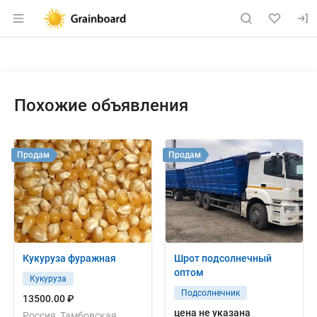
Раздел навигации по сайту grainboard.
Объявление: Куплю: покупаем 
Информация о объявлении
Навигация и управление объявлением
Похожие объявления
Продам
Продам
Кукуруза фуражная
Шрот подсолнечный
оптом
Кукуруза
Подсолнечник
13500.00 ₽
цена не указана
Россия, Тамбовская