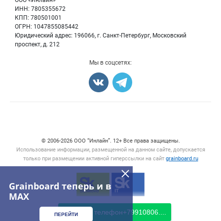
ООО «Инлайн»
Семена
Для СМИ
ИНН: 7805355672
Блог
КПП: 780501001
Корма
ОГРН: 1047855085442
Оборудование
Юридический адрес: 196066, г. Санкт-Петербург, Московский
Прочее
проспект, д. 212
Добавить объявление
Мы в соцсетях:
Карта объявлений
Счетчики, авторское право, логотипы
© 2006‑2026 ООО “Инлайн”. 12+ Все права защищены.
Использование информации, размещенной на данном сайте, допускается
только при размещении активной гиперссылки на сайт
grainboard.ru
Grainboard теперь и в
MAX
Показать телефон
+79910806....
ПЕРЕЙТИ