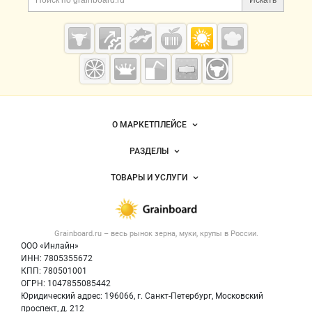
Искать
Grainboard.ru
— зерно и
мука
О МАРКЕТПЛЕЙСЕ
Новости Grainboard.ru
РАЗДЕЛЫ
Услуги и цены
Объявления
ТОВАРЫ И УСЛУГИ
Размещение рекламы
Каталог компаний
Зерно
Публичная оферта
Новости рынка
Крупы
Контактная информация
Форум
Grainboard.ru – весь
рынок зерна, муки, крупы
в России.
Мука
Политика обработки персональных данных
Вакансии
ООО «Инлайн»
Семена
Для СМИ
ИНН: 7805355672
Блог
КПП: 780501001
Корма
ОГРН: 1047855085442
Оборудование
Юридический адрес: 196066, г. Санкт-Петербург, Московский
Прочее
проспект, д. 212