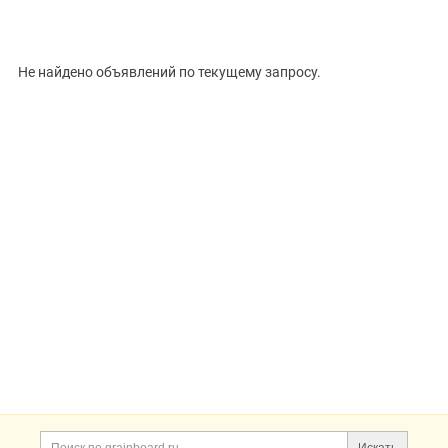
ВИД
Не найдено объявлений по текущему запросу.
Цена, ₽
Сбросить
Показать