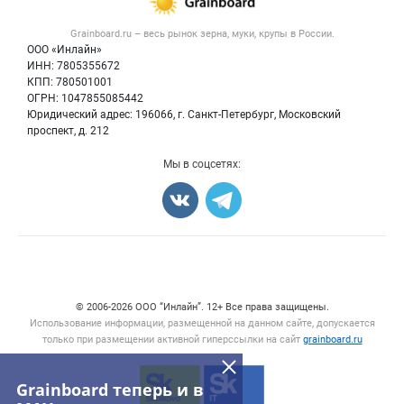
Новости рынка
Крупы
Контактная информация
Форум
Grainboard.ru – весь
рынок зерна, муки, крупы
в России.
Мука
Политика обработки персональных данных
Вакансии
ООО «Инлайн»
Семена
Для СМИ
ИНН: 7805355672
Блог
КПП: 780501001
Корма
ОГРН: 1047855085442
Оборудование
Юридический адрес: 196066, г. Санкт-Петербург, Московский
Прочее
проспект, д. 212
Добавить объявление
Мы в соцсетях:
Карта объявлений
© 2006‑2026 ООО “Инлайн”. 12+ Все права защищены.
Использование информации, размещенной на данном сайте, допускается
только при размещении активной гиперссылки на сайт
grainboard.ru
Grainboard теперь и в