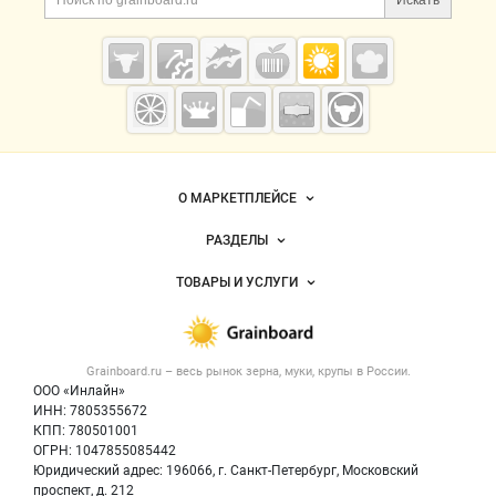
Искать
Grainboard.ru
— зерно и
мука
О МАРКЕТПЛЕЙСЕ
Новости Grainboard.ru
РАЗДЕЛЫ
Услуги и цены
Объявления
ТОВАРЫ И УСЛУГИ
Размещение рекламы
Каталог компаний
Зерно
Публичная оферта
Новости рынка
Крупы
Контактная информация
Форум
Grainboard.ru – весь
рынок зерна, муки, крупы
в России.
Мука
Политика обработки персональных данных
Вакансии
ООО «Инлайн»
Семена
Для СМИ
ИНН: 7805355672
Блог
КПП: 780501001
Корма
ОГРН: 1047855085442
Оборудование
Юридический адрес: 196066, г. Санкт-Петербург, Московский
Прочее
проспект, д. 212