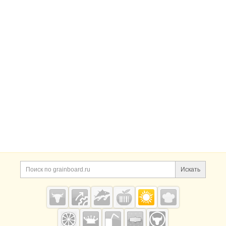
ок несколько раз. Зам. в блоках по 10кг.
Искать
Grainboard.ru
— зерно и