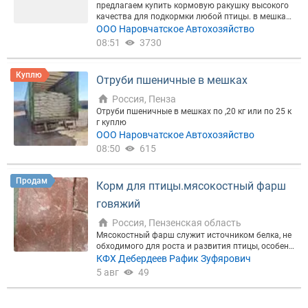
предлагаем купить кормовую ракушку высокого
качества для подкормки любой птицы. в мешках
по 30 кг 330 руб мешок
ООО Наровчатское Автохозяйство
08:51
3730
Куплю
Отруби пшеничные в мешках
Россия, Пенза
Отруби пшеничные в мешках по ,20 кг или по 25 к
г куплю
ООО Наровчатское Автохозяйство
08:50
615
Продам
Корм для птицы.мясокостный фарш
говяжий
Россия, Пензенская область
Мясокостный фарш служит источником белка, не
обходимого для роста и развития птицы, особенн
о молодняка, а также кальция и фосфора, которы
КФХ Дебердеев Рафик Зуфярович
е необходимы для формирования крепкого скеле
5 авг
49
та и скорлупы яиц. Наш мясокостный фарш прои
зводится из обваленных костей КРС с остатками
мяса и костным мозгом, пропущенных через волч