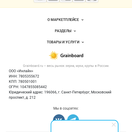
мука
О МАРКЕТПЛЕЙСЕ
Новости Grainboard.ru
РАЗДЕЛЫ
Услуги и цены
Объявления
ТОВАРЫ И УСЛУГИ
Размещение рекламы
Каталог компаний
Зерно
Публичная оферта
Новости рынка
Крупы
Контактная информация
Форум
Grainboard.ru – весь
рынок зерна, муки, крупы
в России.
Мука
Политика обработки персональных данных
Вакансии
ООО «Инлайн»
Семена
Для СМИ
ИНН: 7805355672
Блог
КПП: 780501001
Корма
ОГРН: 1047855085442
Оборудование
Юридический адрес: 196066, г. Санкт-Петербург, Московский
Прочее
проспект, д. 212
Добавить объявление
Мы в соцсетях:
Карта объявлений