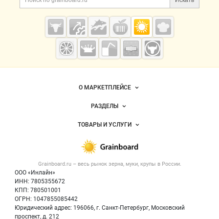
Искать
Grainboard.ru
— зерно и
мука
О МАРКЕТПЛЕЙСЕ
Новости Grainboard.ru
РАЗДЕЛЫ
Услуги и цены
Объявления
ТОВАРЫ И УСЛУГИ
Размещение рекламы
Каталог компаний
Зерно
Публичная оферта
Новости рынка
Крупы
Контактная информация
Форум
Grainboard.ru – весь
рынок зерна, муки, крупы
в России.
Мука
Политика обработки персональных данных
Вакансии
ООО «Инлайн»
Семена
Для СМИ
ИНН: 7805355672
Блог
КПП: 780501001
Корма
ОГРН: 1047855085442
Оборудование
Юридический адрес: 196066, г. Санкт-Петербург, Московский
Прочее
проспект, д. 212