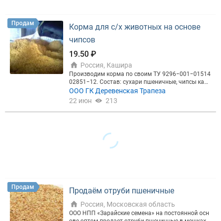
ВИД
Продам
Корма для с/х животных на основе
чипсов
Цена, ₽
19.50 ₽
Россия, Кашира
Производим корма по своим ТУ 9296−001−01514
02851−12. Состав: сухари пшеничные, чипсы карт
офельные, кукурузные палочки и крупы. Расфасо
ООО ГК Деревенская Трапеза
вка в Биг бэгах и мешках по 30 кг
Сбросить
Показать
22 июн
213
Продам
Продаём отруби пшеничные
Россия, Московская область
ООО НПП «Зарайские семена» на постоянной осн