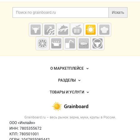
Искать
Grainboard.ru
— зерно и
мука
О МАРКЕТПЛЕЙСЕ
Новости Grainboard.ru
РАЗДЕЛЫ
Услуги и цены
Объявления
ТОВАРЫ И УСЛУГИ
Размещение рекламы
Каталог компаний
Зерно
Публичная оферта
Новости рынка
Крупы
Контактная информация
Форум
Grainboard.ru – весь
рынок зерна, муки, крупы
в России.
Мука
Политика обработки персональных данных
Вакансии
ООО «Инлайн»
Семена
Для СМИ
ИНН: 7805355672
Блог
КПП: 780501001
Корма
ОГРН: 1047855085442