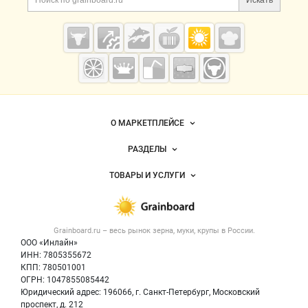
Искать
Grainboard.ru
— зерно и
мука
О МАРКЕТПЛЕЙСЕ
Новости Grainboard.ru
РАЗДЕЛЫ
Услуги и цены
Объявления
ТОВАРЫ И УСЛУГИ
Размещение рекламы
Каталог компаний
Зерно
Публичная оферта
Новости рынка
Крупы
Контактная информация
Форум
Grainboard.ru – весь
рынок зерна, муки, крупы
в России.
Мука
Политика обработки персональных данных
Вакансии
ООО «Инлайн»
Семена
Для СМИ
ИНН: 7805355672
Блог
КПП: 780501001
Корма
ОГРН: 1047855085442
Оборудование
Юридический адрес: 196066, г. Санкт-Петербург, Московский
Прочее
проспект, д. 212