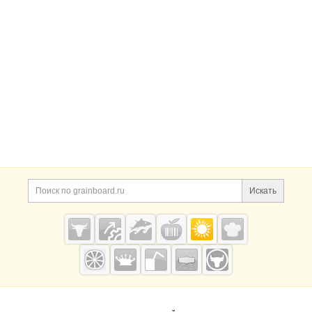
Искать
Grainboard.ru
— зерно и
мука