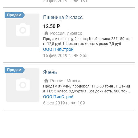
20 фев 2019 г.
131
Продам
Пшеница 2 класс
12.50 ₽
Россия, Ижевск
Продам пшеницу 2 класс, Клейковина 28%. 50 тон
н. 12,5 руб. Шаркан так же есть рожь 7,5 руб
ООО ПилСтрой
16 фев 2019 г.
255
Продам
Ячень
Россия, Можга
Продам ячмень продовол. 11,5 60 тонн . Пшениц
а 11,5 5 класс. Удмуртия. Все доки есть. 500 тонн
пшеницы
ООО ПилСтрой
6 фев 2019 г.
109