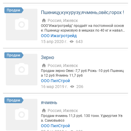
ader e-mail:
Продам
Пшеницу,кукурузу,ячмень,овёс,горох !
Россия, Ижевск
ООО"Ижагротрейд" продаёт на постоянной основ
е: Пшеницу кормовую в мешках по 40 кг и навало
м,Кукурузу кормовую в мешках по 40 кг и навало
ООО Ижагротрейд
м,Ячмень кормовой в мешках по 40 кг и навалом,
15 апр 2020 г.
643
Овёс кормовой в мешках и навалом. С доставкой
фурами 20 тон по Удмуртии и ПФО. Роман Борис
ович ,тел. skype: izhtrader e-mail:
Продам
Зерно
Россия, Ижевск
Продам зерно Овес -7,7 руб Рожь -10 руб Пшениц
а 12 руб Ячмень 11,7 руб
ООО ПилСтрой
16 мар 2019 г.
206
Продам
ячмень
Россия, Ижевск
Продам ячмень 11,3 руб. 130 тонн. Удмуртия Ув
а. Самовывоз
ООО ПилСтрой