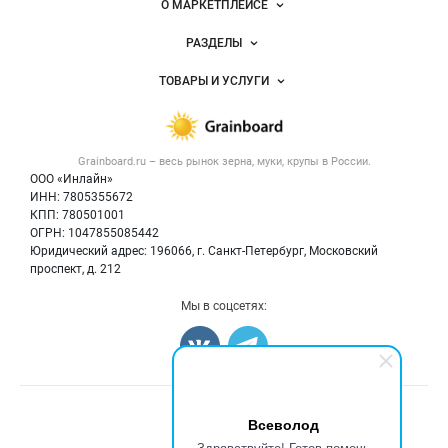
О МАРКЕТПЛЕЙСЕ
Новости Grainboard.ru
РАЗДЕЛЫ
Услуги и цены
Объявления
ТОВАРЫ И УСЛУГИ
Размещение рекламы
Каталог компаний
Зерно
Публичная оферта
Новости рынка
Крупы
Контактная информация
Форум
Grainboard.ru – весь
рынок зерна, муки, крупы
в России.
Мука
Политика обработки персональных данных
Вакансии
ООО «Инлайн»
Семена
Для СМИ
ИНН: 7805355672
Блог
КПП: 780501001
Корма
ОГРН: 1047855085442
Оборудование
Юридический адрес: 196066, г. Санкт-Петербург, Московский
Прочее
проспект, д. 212
Добавить объявление
Мы в соцсетях:
Карта объявлений
Всеволод
Здравствуйте! Готов помочь