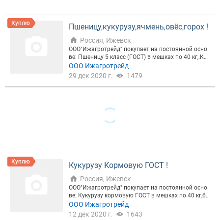
ВИД ЗЕРНА
Куплю
Пшеницу,кукурузу,ячмень,овёс,горох !
Россия, Ижевск
ООО"Ижагротрейд" покупает на постоянной осно
ТИП ЗЕРНА
ве: Пшеницу 5 класс (ГОСТ) в мешках по 40 кг,.Кук
урузу кормовую (ГОСТ) в мешках.,Ячмень кормов
ООО Ижагротрейд
ой (ГОСТ) в мешках по 40 кг,Овёс кормовой (ГОС
29 дек 2020 г.
1479
Т) в мешках.С доставкой в г.Ижевск,Удмуртская Р
еспублика (фурами 20 тон). Роман Борисович,те
КЛАСС
л. skype: izhtrader e-mail:
Цена, ₽
Куплю
Кукурузу Кормовую ГОСТ !
Россия, Ижевск
Сбросить
Показать
ООО"Ижагротрейд" покупает на постоянной осно
ве: Кукурузу кормовую ГОСТ в мешках по 40 кг,би
г-бегах и навалом.Самовывозом или с доставкой
ООО Ижагротрейд
в г.Ижевск,Удмуртская Республика (фурами 20 то
12 дек 2020 г.
1643
н,зерновозами). Роман Борисович,тел. skype: izhtr