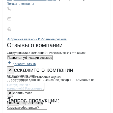
Показать контакты
Бренды
Вакансии в
компани
ФАДЕЕВСКОЕ
ФАДЕЕВСКОЕ
Избранные вакансии
Избранные резюме
Новости o
ФАДЕЕВСКОЕ, ЗАО
ФАДЕЕВСКОЕ
Отзывы
о компании
Сотрудничали с компанией? Расскажите как это было!
Правила публикации отзывов
Добавить отзыв
Форма обратной связи о неточностях
ФАДЕЕВСКО
Расскажите
о компании
Укажите неточность
Начните отзыв с выставления оценки
Контактные данные
Описание, товары
Компания не
существует
Отмена
Опубликовать
Прикрепить фото
Запрос продукции:
Отмена
Опубликовать
Как к вам обратиться?