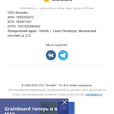
Крупы
Контактная информация
Форум
Grainboard.ru – весь
рынок зерна, муки, крупы
в России.
Мука
Политика обработки персональных данных
Вакансии
ООО «Инлайн»
Семена
Для СМИ
ИНН: 7805355672
Блог
КПП: 780501001
Корма
ОГРН: 1047855085442
Оборудование
Юридический адрес: 196066, г. Санкт-Петербург, Московский
Прочее
проспект, д. 212
Добавить объявление
Мы в соцсетях:
Карта объявлений
Счетчики, авторское право, логотипы
© 2006‑2026 ООО “Инлайн”. 12+ Все права защищены.
Использование информации, размещенной на данном сайте, допускается
только при размещении активной гиперссылки на сайт
grainboard.ru
Grainboard теперь и в