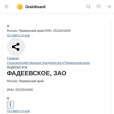
Раздел навигации по сайту grainboard.
Краткая информация о компании
ФА
Страница компании
ФАДЕЕВ
Страница компании
ФАДЕЕВСКОЕ, ЗАО
Ф
Россия, Приморский край
ИНН: 2522041605
Оставить отзыв
Навигация по сайту
Главная
Сельскохозяйственные предприятия в Приморском крае
ФАДЕЕВСКОЕ
Основная информация о компании
ФАДЕЕВСКОЕ, ЗАО
Россия, Приморский край
ИНН: 2522041605
Ф
Оставить отзыв