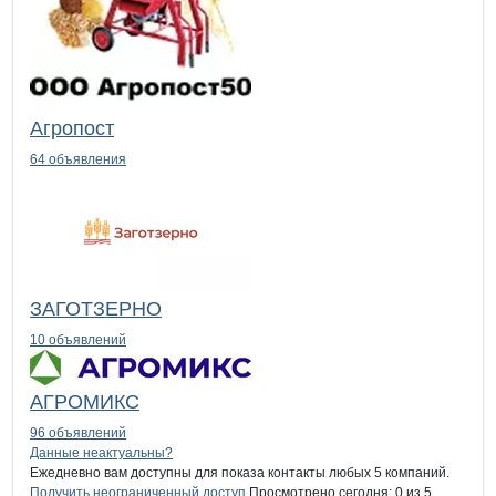
Агропост
64 объявления
ЗАГОТЗЕРНО
10 объявлений
АГРОМИКС
96 объявлений
Контакты
компании
ФАДЕЕВСКОЕ
+7(800)000-00-..
Данные неактуальны?
Ежедневно вам доступны для показа контакты любых 5 компаний.
Получить неограниченный доступ
Просмотрено сегодня:
0
из 5