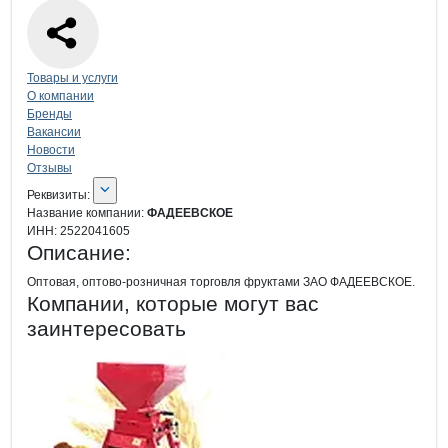
Навигация по странице
компании
ФА
Товары и услуги
О компании
Бренды
Вакансии
Новости
Отзывы
О компании
ФАДЕЕВСКОЕ
Реквизиты
компании
ФАДЕЕВСКОЕ
Реквизиты:
Название компании:
ФАДЕЕВСКОЕ
ИНН:
2522041605
Описание:
Оптовая, оптово-розничная торговля фруктами ЗАО ФАДЕЕВСКОЕ.
Компании, которые могут вас
заинтересовать