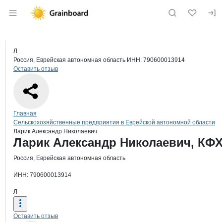
Раздел навигации по сайту grainboard.
Краткая информация о компании
Лар
Страница компании
Ларик А
Страница компании
Ларик Александр Николаевич, КФХ
Л
Россия, Еврейская автономная область
ИНН: 790600013914
Оставить отзыв
Навигация по сайту
Главная
Сельскохозяйственные предприятия в Еврейской автономной области
Ларик Александр Николаевич
Основная информация о компании
Ларик Александр Николаевич, КФ
Россия, Еврейская автономная область
ИНН: 790600013914
Л
Оставить отзыв