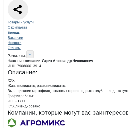
Навигация по странице
компании
Лар
Товары и услуги
О компании
Бренды
Вакансии
Новости
Отзывы
О компании
Ларик Александр Нико
Реквизиты
компании
Ларик Александр Н
Реквизиты:
Название компании:
Ларик Александр Николаевич
ИНН:
790600013914
Описание:
ХХХ

Животноводство, растениеводство.

Выращивание картофеля, столовых корнеплодных и клубнеплодных культу
График работы:

9.00 - 17.00

КФХ ликвидировано
Компании, которые могут вас заинтересо