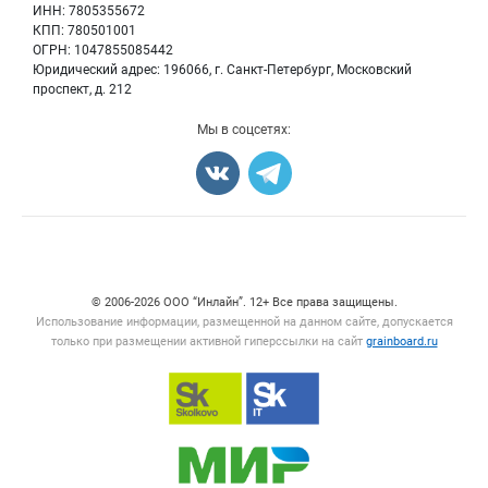
Семена
Для СМИ
ИНН: 7805355672
Блог
КПП: 780501001
Корма
ОГРН: 1047855085442
Оборудование
Юридический адрес: 196066, г. Санкт-Петербург, Московский
Прочее
проспект, д. 212
Добавить объявление
Мы в соцсетях:
Карта объявлений
Счетчики, авторское право, логотипы
© 2006‑2026 ООО “Инлайн”. 12+ Все права защищены.
Использование информации, размещенной на данном сайте, допускается
только при размещении активной гиперссылки на сайт
grainboard.ru