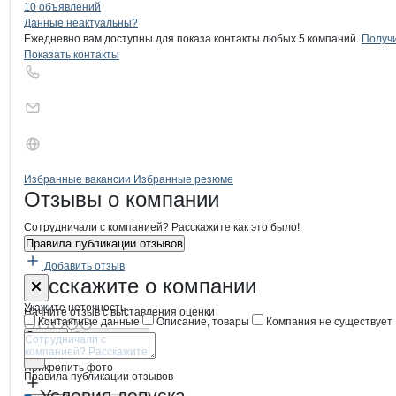
10 объявлений
Контакты
компании
Ларик Александ
+7(800)000-00-..
Данные неактуальны?
Ежедневно вам доступны для показа контакты любых 5 компаний.
Получи
Показать контакты
Бренды
Вакансии в
компани
Ларик Александр Никол
Ларик Александр 
Избранные вакансии
Избранные резюме
Новости o
Ларик Александр Никола
Ларик Александ
Отзывы
о компании
Сотрудничали с компанией? Расскажите как это было!
Правила публикации отзывов
Добавить отзыв
Форма обратной связи о неточностях
Ларик Алекс
Расскажите
о компании
Укажите неточность
Начните отзыв с выставления оценки
Контактные данные
Описание, товары
Компания не существует
Отмена
Опубликовать
Прикрепить фото
Правила публикации отзывов
Условия допуска