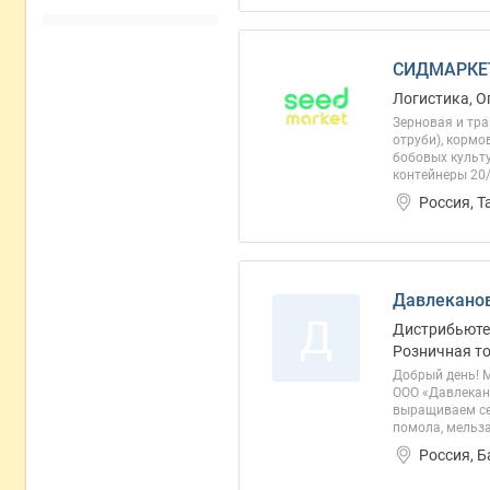
СИДМАРКЕТ
Логистика, О
Зерновая и тра
отруби), кормо
бобовых культу
контейнеры 20/
Россия, Т
Давлеканов
Д
Дистрибьютер
Розничная то
Добрый день! 
ООО «Давлекан
выращиваем сел
помола, мельза
Россия, 