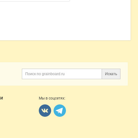
Искать
Поиск
ГИ
Мы в соцсетях: