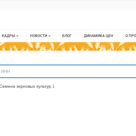
ru
КАДРЫ
НОВОСТИ
БЛОГ
ДИНАМИКА ЦЕН
О ПР
Все вакансии
Новости рынка
О п
аниям
Все резюме
Кон
стием
Пуб
Семена зерновых культур
1
Раз
Кар