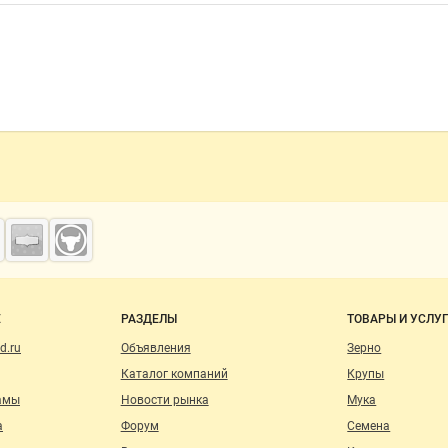
о сайту
Е
РАЗДЕЛЫ
ТОВАРЫ И УСЛУ
d.ru
Объявления
Зерно
Каталог компаний
Крупы
амы
Новости рынка
Мука
а
Форум
Семена