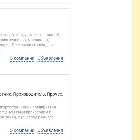
работки (жмых, жом свекловичный,
совка зерновых, масличных,
аде. - Перевалка со склада в
.
О компании
Объявления
отчик, Производитель, Прочее,
шкортостан. Наши предприятия
.т.д. Мы сами производим и
ров земли, мельзавод ржаного
.
О компании
Объявления