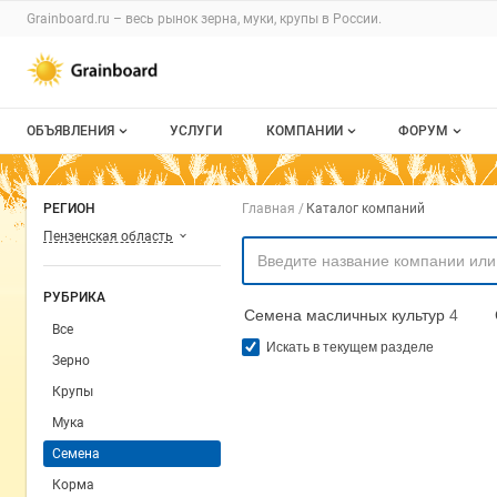
Раздел навигации по сайту grainboard.
Grainboard.ru – весь
рынок зерна, муки, крупы
в России.
Авторизация и меню пользователя
Навигация по разделам сайта grainboard.ru
ОБЪЯВЛЕНИЯ
УСЛУГИ
КОМПАНИИ
ФОРУМ
Все объявления
О каталоге компаний
Все темы
Навигация по комп
РЕГИОН
Главная
Каталог компаний
Мои объявления
Каталог компаний
Избранные
Пензенская область
Моя компания
С моим уча
РУБРИКА
Семена масличных культур
4
Платное размещение
Все
Искать в текущем разделе
Зерно
Крупы
Мука
Семена
Корма