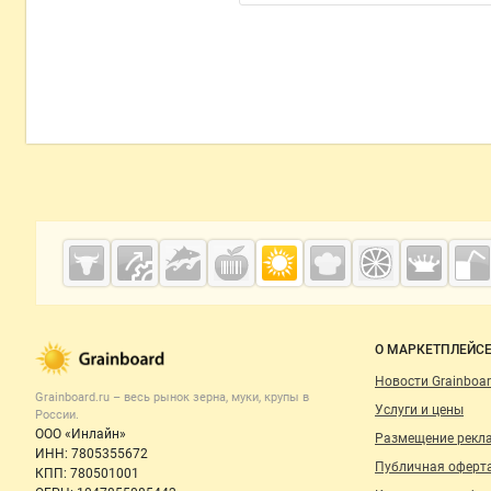
Дополнительная информация
Cсылки на полезные проекты
Grainboard.ru
— зерно и
мука
Важные разделы и контакты
Навигация п
О МАРКЕТПЛЕЙС
Новости Grainboar
Grainboard.ru – весь
рынок зерна, муки, крупы
в
Услуги и цены
России.
ООО «Инлайн»
Размещение рекл
ИНН: 7805355672
Публичная оферт
КПП: 780501001