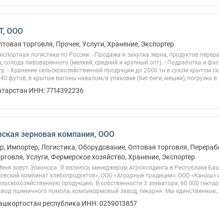
, ООО
птовая торговля, Прочее, Услуги, Хранение, Экспортер
нспортная логистика по России. - Продажа и закупка зерна, продуктов пере
в, солода пивоваренного (мелкий, средний и крупный опт). - Подработка и фа
р. - Хранение сельскохозяйственной продукции до 2000 тн в сухом крытом скл
40 футов, в крытые вагоны навалом/в упаковке (биг-беги, мешки), погрузка в..
атарстан ИНН: 7714392236
ская зерновая компания, ООО
, Импортер, Логистика, Оборудование, Оптовая торговля, Перераб
рговля, Услуги, Фермерское хозяйство, Хранение, Экспортер
Меня зовут Элеонора. Я являюсь менеджером Агрохолдинга в Республике Ба
овский комбинат хлебопродуктов», ООО «Аграрные традиции», ООО «Канаш» и
ьскохозяйственную продукцию. В собственности 3 элеватора, 60 000 гекта
вод пшеничного помола, комбикормовый завод, пекарня. Мы единственные,..
Башкортостан республика ИНН: 0259013857