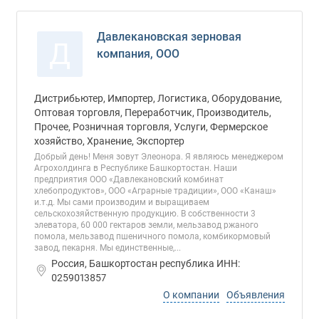
Давлекановская зерновая
Д
компания, ООО
Дистрибьютер, Импортер, Логистика, Оборудование,
Оптовая торговля, Переработчик, Производитель,
Прочее, Розничная торговля, Услуги, Фермерское
хозяйство, Хранение, Экспортер
Добрый день! Меня зовут Элеонора. Я являюсь менеджером
Агрохолдинга в Республике Башкортостан. Наши
предприятия ООО «Давлекановский комбинат
хлебопродуктов», ООО «Аграрные традиции», ООО «Канаш»
и.т.д. Мы сами производим и выращиваем
сельскохозяйственную продукцию. В собственности 3
элеватора, 60 000 гектаров земли, мельзавод ржаного
помола, мельзавод пшеничного помола, комбикормовый
завод, пекарня. Мы единственные,...
Россия, Башкортостан республика ИНН:
0259013857
О компании
Объявления