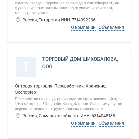
крытом складе. - Перевалка со склада в контейнеры 20/40
футов, в крытые вагоны навалом/в упаковке (биг-беги,
мешки), погрузка в...
Россия, Татарстан ИНН: 7714392236
О компании
Объявления
ТОРГОВЫЙ ДОМ ШИХОБАЛОВА,
Т
ООО
Оптовая торговля, Переработчик, Хранение,
Экспортер
Переработка пшеницы, производство муки пшеничной в/с и
1/с в м/таре по 50 кг, в биг-бэгах, б/тарно. Оказание услуг по
перевалке зерна и отгрузке водным транспортом.
Россия, Самарская область ИНН: 6314048188
О компании
Объявления