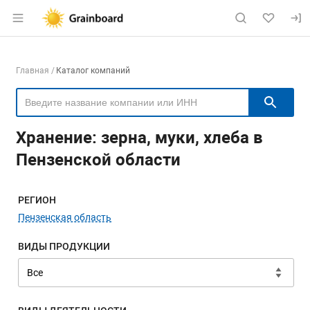
Раздел навигации по сайту grainboard.
Навигация по компаниям
Главная
Каталог компаний
Пои
Хранение: зерна, муки, хлеба в
Пензенской области
Меню навигации
РЕГИОН
Пензенская область
ВИДЫ ПРОДУКЦИИ