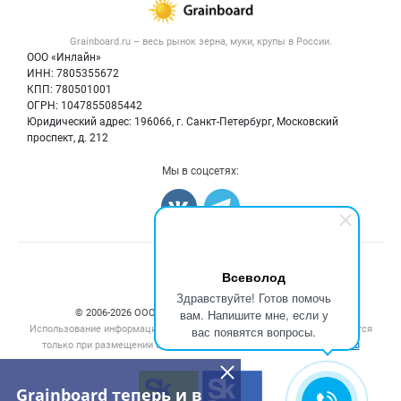
Новости рынка
Крупы
Контактная информация
Форум
Grainboard.ru – весь
рынок зерна, муки, крупы
в России.
Мука
Политика обработки персональных данных
Вакансии
ООО «Инлайн»
Семена
Для СМИ
ИНН: 7805355672
Блог
КПП: 780501001
Корма
ОГРН: 1047855085442
Оборудование
Юридический адрес: 196066, г. Санкт-Петербург, Московский
Прочее
проспект, д. 212
Добавить объявление
Мы в соцсетях:
Карта объявлений
Счетчики, авторское право, логотипы
Всеволод
Здравствуйте! Готов помочь
вам. Напишите мне, если у
© 2006‑2026 ООО “Инлайн”. 12+ Все права защищены.
Использование информации, размещенной на данном сайте, допускается
вас появятся вопросы.
только при размещении активной гиперссылки на сайт
grainboard.ru
Grainboard теперь и в