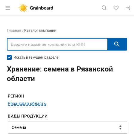
Раздел навигации по сайту grainboard.
Навигация по компаниям
Главная
Каталог компаний
Пои
Искать в текущем разделе
Хранение: семена в Рязанской
области
Меню навигации
РЕГИОН
Рязанская область
ВИДЫ ПРОДУКЦИИ