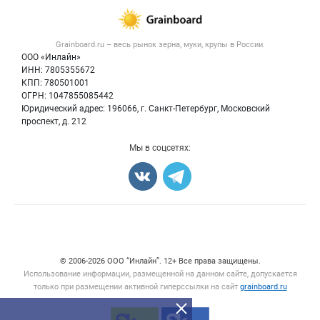
Каталог компаний
Зерно
Публичная оферта
Новости рынка
Крупы
Контактная информация
Форум
Grainboard.ru – весь
рынок зерна, муки, крупы
в России.
Мука
Политика обработки персональных данных
Вакансии
ООО «Инлайн»
Семена
Для СМИ
ИНН: 7805355672
Блог
КПП: 780501001
Корма
ОГРН: 1047855085442
Оборудование
Юридический адрес: 196066, г. Санкт-Петербург, Московский
Прочее
проспект, д. 212
Добавить объявление
Мы в соцсетях:
Карта объявлений
Счетчики, авторское право, логотипы
© 2006‑2026 ООО “Инлайн”. 12+ Все права защищены.
Использование информации, размещенной на данном сайте, допускается
только при размещении активной гиперссылки на сайт
grainboard.ru