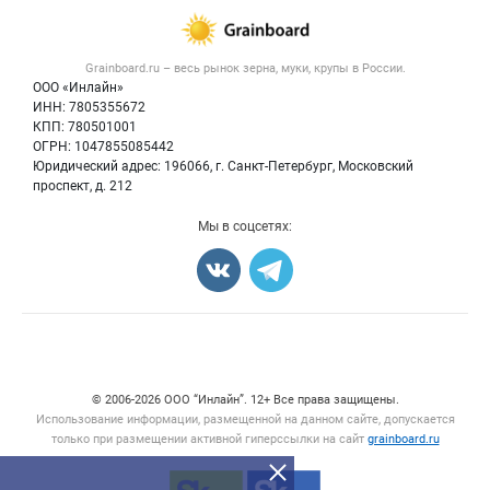
Каталог компаний
Зерно
Публичная оферта
Новости рынка
Крупы
Контактная информация
Форум
Grainboard.ru – весь
рынок зерна, муки, крупы
в России.
Мука
Политика обработки персональных данных
Вакансии
ООО «Инлайн»
Семена
Для СМИ
ИНН: 7805355672
Блог
КПП: 780501001
Корма
ОГРН: 1047855085442
Оборудование
Юридический адрес: 196066, г. Санкт-Петербург, Московский
Прочее
проспект, д. 212
Добавить объявление
Мы в соцсетях:
Карта объявлений
Счетчики, авторское право, логотипы
© 2006‑2026 ООО “Инлайн”. 12+ Все права защищены.
Использование информации, размещенной на данном сайте, допускается
только при размещении активной гиперссылки на сайт
grainboard.ru