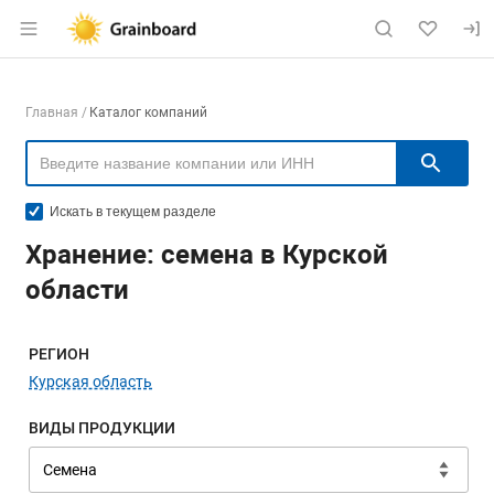
Раздел навигации по сайту grainboard.
Навигация по компаниям
Главная
Каталог компаний
Пои
Искать в текущем разделе
Хранение: семена в Курской
области
Меню навигации
РЕГИОН
Курская область
ВИДЫ ПРОДУКЦИИ