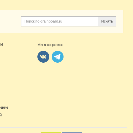
Искать
Поиск
ГИ
Мы в соцсетях:
ление
й