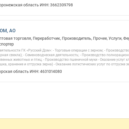
Воронежская область ИНН: 3662309798
ОМ, АО
птовая торговля, Переработчик, Производитель, Прочее, Услуги, Ф
спортер
ятельности ГК «Русский Дом»: - Торговые операции с зерном; - Производст
арная свекла); - Семеноводческая деятельность; - Производство полнораци
венных животных и птиц; - Производство пшеничной муки - Оказание услуг 
шка, хранение и отгрузка зерна) - Оказание логистических услуг по отгрузке зер
урская область ИНН: 4631014080