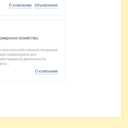
О компании
Объявления
ермерское хозяйство,
во сельскохозяйственной продукции
онных комбикормов для
хлебоприемной деятельности
на -...
О компании