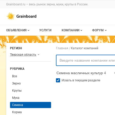
Раздел навигации по сайту grainboard.
Grainboard.ru – весь
рынок зерна, муки, крупы
в России.
Авторизация и меню пользователя
Навигация по разделам сайта grainboard.ru
ОБЪЯВЛЕНИЯ
УСЛУГИ
КОМПАНИИ
ФОРУМ
Все объявления
О каталоге компаний
Все темы
Навигация по комп
РЕГИОН
Главная
Каталог компаний
Мои объявления
Каталог компаний
Избранные
Тверская область
Моя компания
С моим уча
РУБРИКА
Семена масличных культур
4
Платное размещение
Все
Искать в текущем разделе
Зерно
Крупы
Мука
Семена
Корма