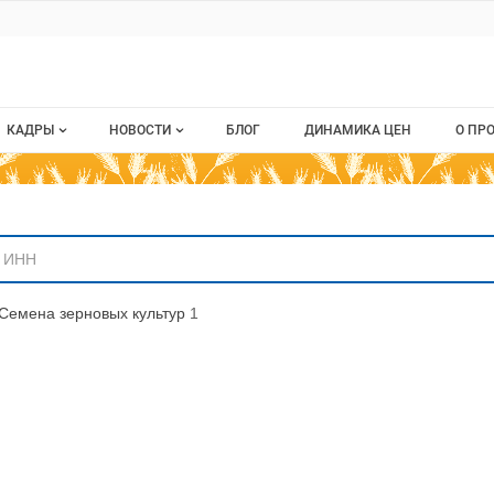
ru
КАДРЫ
НОВОСТИ
БЛОГ
ДИНАМИКА ЦЕН
О ПР
Все вакансии
Новости рынка
О п
аниям
Все резюме
Кон
стием
Пуб
Семена зерновых культур
1
Раз
Кар