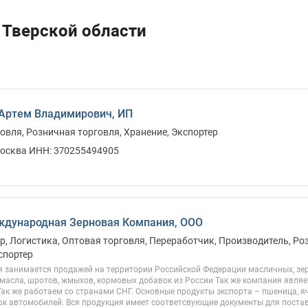
 Тверской области
Артем Владимирович, ИП
овля, Розничная торговля, Хранение, Экспортер
Москва ИНН: 370255494905
ждународная Зерновая Компания, ООО
, Логистика, Оптовая торговля, Переработчик, Производитель, Роз
спортер
 занимается продажей на территории Российской Федерации масличных, зер
масла, шротов, жмыхов, кормовых добавок из России Так же компания являе
Так же работаем со странами СНГ. Основные продукты экспорта – пшеница, яч
к автомобилей. Вся продукция имеет соответсвующие документы для поставо