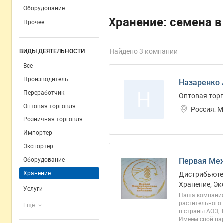
Оборудование
Хранение: семена в
Прочее
Найдено 3 компании
ВИДЫ ДЕЯТЕЛЬНОСТИ
Все
Производитель
Назаренко 
Н
Переработчик
Оптовая торг
Оптовая торговля
Россия, 
Розничная торговля
Импортер
Экспортер
Оборудование
Первая Ме
Хранение
Дистрибьютер
Хранение, Эк
Услуги
Наша компания
растительного 
Ещё
в страны АОЭ, 
Имеем свой пар