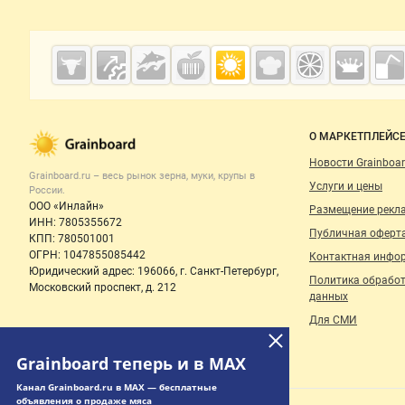
Дополнительная информация
Cсылки на полезные проекты
Grainboard.ru
— зерно и
мука
Важные разделы и контакты
Навигация п
О МАРКЕТПЛЕЙС
Новости Grainboar
Grainboard.ru – весь
рынок зерна, муки, крупы
в
Услуги и цены
России.
ООО «Инлайн»
Размещение рекл
ИНН: 7805355672
Публичная оферт
КПП: 780501001
ОГРН: 1047855085442
Контактная инфо
Юридический адрес: 196066, г. Санкт-Петербург,
Политика обрабо
Московский проспект, д. 212
данных
Для СМИ
Grainboard теперь и в MAX
Канал Grainboard.ru в MAX — бесплатные
объявления о продаже мяса