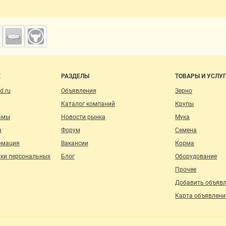
о сайту
Е
РАЗДЕЛЫ
ТОВАРЫ И УСЛУ
d.ru
Объявления
Зерно
Каталог компаний
Крупы
амы
Новости рынка
Мука
а
Форум
Семена
рмация
Вакансии
Корма
тки персональных
Блог
Оборудование
Прочее
Добавить объяв
Карта объявлени